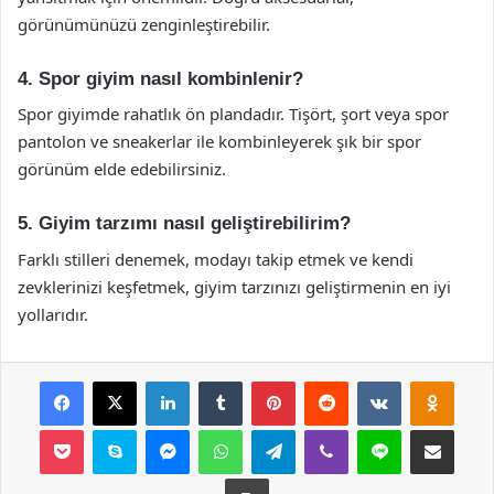
görünümünüzü zenginleştirebilir.
4. Spor giyim nasıl kombinlenir?
Spor giyimde rahatlık ön plandadır. Tişört, şort veya spor
pantolon ve sneakerlar ile kombinleyerek şık bir spor
görünüm elde edebilirsiniz.
5. Giyim tarzımı nasıl geliştirebilirim?
Farklı stilleri denemek, modayı takip etmek ve kendi
zevklerinizi keşfetmek, giyim tarzınızı geliştirmenin en iyi
yollarıdır.
Facebook
X
LinkedIn
Tumblr
Pinterest
Reddit
VKontakte
Odnok
Pocket
Skype
Messenger
WhatsApp
Telegram
Viber
Line
E-Posta ile payla
Yazdır