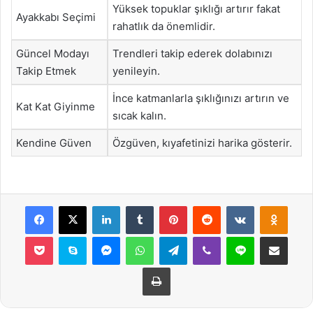
Yüksek topuklar şıklığı artırır fakat
Ayakkabı Seçimi
rahatlık da önemlidir.
Güncel Modayı
Trendleri takip ederek dolabınızı
Takip Etmek
yenileyin.
İnce katmanlarla şıklığınızı artırın ve
Kat Kat Giyinme
sıcak kalın.
Kendine Güven
Özgüven, kıyafetinizi harika gösterir.
Facebook
X
LinkedIn
Tumblr
Pinterest
Reddit
VKontakte
Odnok
Pocket
Skype
Messenger
WhatsApp
Telegram
Viber
Line
E-Posta ile payla
Yazdır