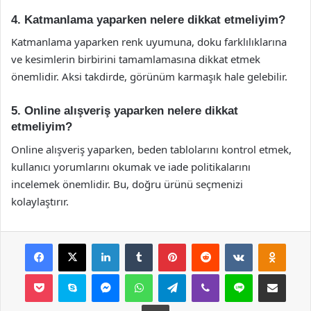
4. Katmanlama yaparken nelere dikkat etmeliyim?
Katmanlama yaparken renk uyumuna, doku farklılıklarına
ve kesimlerin birbirini tamamlamasına dikkat etmek
önemlidir. Aksi takdirde, görünüm karmaşık hale gelebilir.
5. Online alışveriş yaparken nelere dikkat
etmeliyim?
Online alışveriş yaparken, beden tablolarını kontrol etmek,
kullanıcı yorumlarını okumak ve iade politikalarını
incelemek önemlidir. Bu, doğru ürünü seçmenizi
kolaylaştırır.
Facebook
X
LinkedIn
Tumblr
Pinterest
Reddit
VKontakte
Odnok
Pocket
Skype
Messenger
WhatsApp
Telegram
Viber
Line
E-Posta ile payla
Yazdır