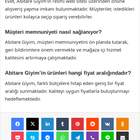
Evet, Abitare Giyim’in resmi web sitesi üzerinden online
alışveriş yapma imkanı bulunmaktadır. Müşteriler, istedikleri
ürünleri kolayca seçip sipariş verebilirler.
Müşteri memnuniyeti nasıl sağlanıyor?
Abitare Giyim, müşteri memnuniyetini ön planda tutarak,
geri bildirimlere önem vermekte ve mağaza içi hizmet
kalitesini artırmaya çalışmaktadır.
Abitare Giyim’in ürünleri hangi fiyat aralığındadır?
Abitare Giyim, farklı bütçelere hitap eden geniş bir fiyat
aralığı sunmaktadır. Kaliteyi uygun fiyatlarla buluşturmayı
hedeflemektedir.
Facebook
X
LinkedIn
Tumblr
Pinterest
Reddit
VKontakte
Odnok
Pocket
Skype
Messenger
WhatsApp
Telegram
Viber
Line
E-Posta ile payla