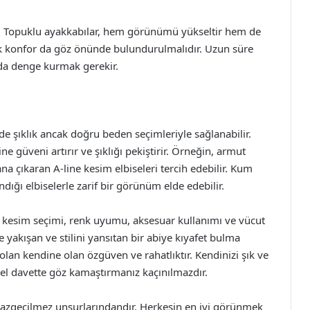
r. Topuklu ayakkabılar, hem görünümü yükseltir hem de
k konfor da göz önünde bulundurulmalıdır. Uzun süre
ında denge kurmak gerekir.
de şıklık ancak doğru beden seçimleriyle sağlanabilir.
e güveni artırır ve şıklığı pekiştirir. Örneğin, armut
ana çıkaran A-line kesim elbiseleri tercih edebilir. Kum
ndığı elbiselerle zarif bir görünüm elde edebilir.
e kesim seçimi, renk uyumu, aksesuar kullanımı ve vücut
e yakışan ve stilini yansıtan bir abiye kıyafet bulma
olan kendine olan özgüven ve rahatlıktır. Kendinizi şık ve
 özel davette göz kamaştırmanız kaçınılmazdır.
n vazgeçilmez unsurlarındandır. Herkesin en iyi görünmek