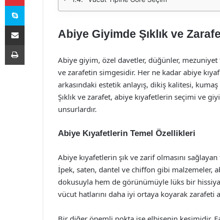
Skype
E-Posta ile paylaş
Abiye Giyimde Şıklık ve Zarafe
Yazdır
Abiye giyim, özel davetler, düğünler, mezuniyet t
ve zarafetin simgesidir. Her ne kadar abiye kıyaf
arkasındaki estetik anlayış, dikiş kalitesi, kuma
Şıklık ve zarafet, abiye kıyafetlerin seçimi ve g
unsurlardır.
Abiye Kıyafetlerin Temel Özellikleri
Abiye kıyafetlerin şık ve zarif olmasını sağlayan 
İpek, saten, dantel ve chiffon gibi malzemeler, a
dokusuyla hem de görünümüyle lüks bir hissiyat ya
vücut hatlarını daha iyi ortaya koyarak zarafeti ar
Bir diğer önemli nokta ise elbisenin kesimidir. 