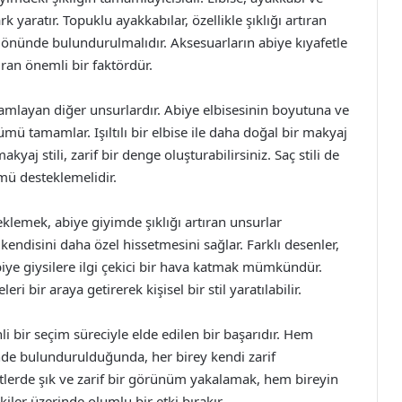
aratır. Topuklu ayakkabılar, özellikle şıklığı artıran
z önünde bulundurulmalıdır. Aksesuarların abiye kıyafetle
ran önemli bir faktördür.
mamlayan diğer unsurlardır. Abiye elbisesinin boyutuna ve
ümü tamamlar. Işıltılı bir elbise ile daha doğal bir makyaj
akyaj stili, zarif bir denge oluşturabilirsiniz. Saç stili de
mü desteklemelidir.
eklemek, abiye giyimde şıklığı artıran unsurlar
 kendisini daha özel hissetmesini sağlar. Farklı desenler,
biye giysilere ilgi çekici bir hava katmak mümkündür.
i bir araya getirerek kişisel bir stil yaratılabilir.
i bir seçim süreciyle elde edilen bir başarıdır. Hem
nünde bulundurulduğunda, her birey kendi zarif
lerde şık ve zarif bir görünüm yakalamak, hem bireyin
iler üzerinde olumlu bir etki bırakır.