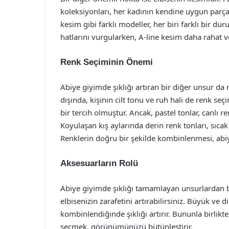
koleksiyonları, her kadının kendine uygun parçay
kesim gibi farklı modeller, her biri farklı bir duru
hatlarını vurgularken, A-line kesim daha rahat v
Renk Seçiminin Önemi
Abiye giyimde şıklığı artıran bir diğer unsur da 
dışında, kişinin cilt tonu ve ruh hali de renk se
bir tercih olmuştur. Ancak, pastel tonlar, canlı ren
Koyulaşan kış aylarında derin renk tonları, sıcak 
Renklerin doğru bir şekilde kombinlenmesi, abiye
Aksesuarların Rolü
Abiye giyimde şıklığı tamamlayan unsurlardan bi
elbisenizin zarafetini artırabilirsiniz. Büyük ve di
kombinlendiğinde şıklığı artırır. Bununla birlikte
seçmek, görünümünüzü bütünleştirir.