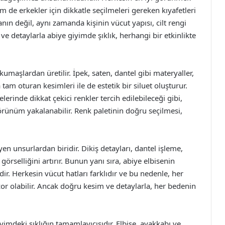
 de erkekler için dikkatle seçilmeleri gereken kıyafetleri
nın değil, aynı zamanda kişinin vücut yapısı, cilt rengi
ve detaylarla abiye giyimde şıklık, herhangi bir etkinlikte
i kumaşlardan üretilir. İpek, saten, dantel gibi materyaller,
tam oturan kesimleri ile de estetik bir siluet oluşturur.
erinde dikkat çekici renkler tercih edilebileceği gibi,
görünüm yakalanabilir. Renk paletinin doğru seçilmesi,
eyen unsurlardan biridir. Dikiş detayları, dantel işleme,
görselliğini artırır. Bunun yanı sıra, abiye elbisenin
r. Herkesin vücut hatları farklıdır ve bu nedenle, her
zor olabilir. Ancak doğru kesim ve detaylarla, her bedenin
yimdeki şıklığın tamamlayıcısıdır. Elbise, ayakkabı ve