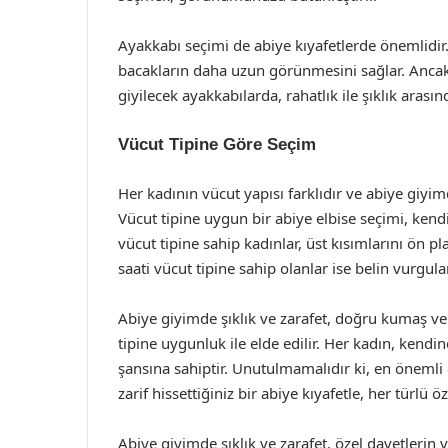
Ayakkabı seçimi de abiye kıyafetlerde önemlidi
bacakların daha uzun görünmesini sağlar. Anca
giyilecek ayakkabılarda, rahatlık ile şıklık aras
Vücut Tipine Göre Seçim
Her kadının vücut yapısı farklıdır ve abiye giyim
Vücut tipine uygun bir abiye elbise seçimi, kendin
vücut tipine sahip kadınlar, üst kısımlarını ön pl
saati vücut tipine sahip olanlar ise belin vurgula
Abiye giyimde şıklık ve zarafet, doğru kumaş v
tipine uygunluk ile elde edilir. Her kadın, kendin
şansına sahiptir. Unutulmamalıdır ki, en önemli 
zarif hissettiğiniz bir abiye kıyafetle, her türlü
Abiye giyimde şıklık ve zarafet, özel davetleri