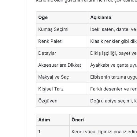
Öğe
Açıklama
Kumaş Seçimi
İpek, saten, dantel ve d
Renk Paleti
Klasik renkler gibi di
Detaylar
Dikiş işçiliği, payet v
Aksesuarlara Dikkat
Ayakkabı ve çanta uy
Makyaj ve Saç
Elbisenin tarzına uygu
Kişisel Tarz
Farklı desenler ve ren
Özgüven
Doğru abiye seçimi, kiş
Adım
Öneri
1
Kendi vücut tipinizi analiz edin