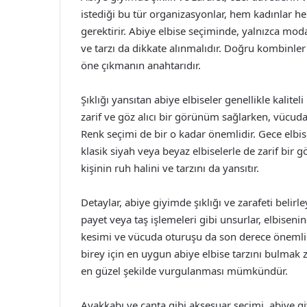
istediği bu tür organizasyonlar, hem kadınlar hem
gerektirir. Abiye elbise seçiminde, yalnızca moda
ve tarzı da dikkate alınmalıdır. Doğru kombinler 
öne çıkmanın anahtarıdır.
Şıklığı yansıtan abiye elbiseler genellikle kalitel
zarif ve göz alıcı bir görünüm sağlarken, vücuda 
Renk seçimi de bir o kadar önemlidir. Gece elbisel
klasik siyah veya beyaz elbiselerle de zarif bir 
kişinin ruh halini ve tarzını da yansıtır.
Detaylar, abiye giyimde şıklığı ve zarafeti belirl
payet veya taş işlemeleri gibi unsurlar, elbisenin 
kesimi ve vücuda oturuşu da son derece önemlidi
birey için en uygun abiye elbise tarzını bulmak 
en güzel şekilde vurgulanması mümkündür.
Ayakkabı ve çanta gibi aksesuar seçimi, abiye gi