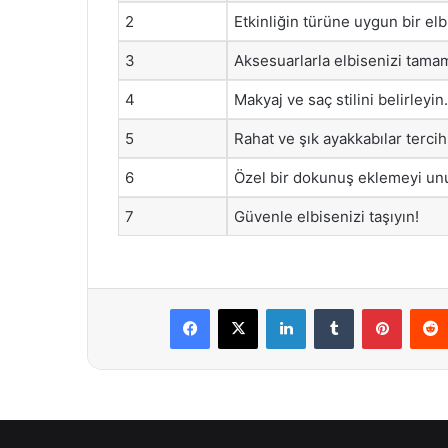
2
Etkinliğin türüne uygun bir elb
3
Aksesuarlarla elbisenizi tamam
4
Makyaj ve saç stilini belirleyin.
5
Rahat ve şık ayakkabılar tercih
6
Özel bir dokunuş eklemeyi un
7
Güvenle elbisenizi taşıyın!
Facebook
X
LinkedIn
Tumblr
Pintere