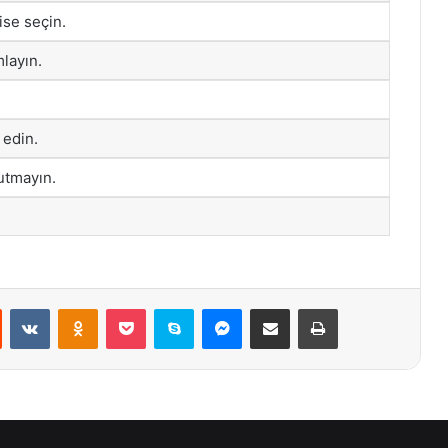
ise seçin.
layın.
 edin.
utmayın.
st
Reddit
VKontakte
Odnoklassniki
Pocket
Skype
Messenger
E-Posta ile paylaş
Yazdır