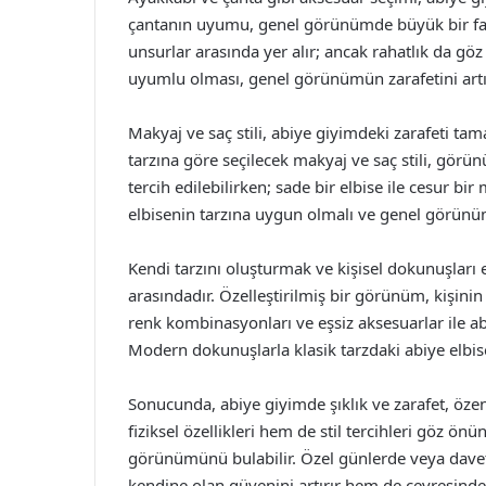
çantanın uyumu, genel görünümde büyük bir fark y
unsurlar arasında yer alır; ancak rahatlık da gö
uyumlu olması, genel görünümün zarafetini artı
Makyaj ve saç stili, abiye giyimdeki zarafeti ta
tarzına göre seçilecek makyaj ve saç stili, görün
tercih edilebilirken; sade bir elbise ile cesur bir m
elbisenin tarzına uygun olmalı ve genel görünü
Kendi tarzını oluşturmak ve kişisel dokunuşları 
arasındadır. Özelleştirilmiş bir görünüm, kişinin
renk kombinasyonları ve eşsiz aksesuarlar ile a
Modern dokunuşlarla klasik tarzdaki abiye elbiseler
Sonucunda, abiye giyimde şıklık ve zarafet, özenl
fiziksel özellikleri hem de stil tercihleri göz ö
görünümünü bulabilir. Özel günlerde veya davet
kendine olan güvenini artırır hem de çevresindek