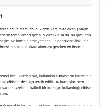
t
örenleri ve resmi etkinliklerde karşımıza çıkan şıklığın
etlerin temel amacı göz alıcı olmak olsa da, bu giysilerin
ş seçimi ve kombinleme yeteneği ile doğrudan ilişkilidir.
iyilmesi sırasında dikkate alınması gereken en önemli
temel özelliklerden biri, kullanılan kumaşların kalitesidir.
biye elbiselerde sıkça tercih edilir. Bu kumaşlar, hem
ratır. Özellikle, kaliteli bir kumaşın kullanıldığı elbise,
tırır.
Farklı vücut tiplerine uygun kesim seçenekleri sunan abiye