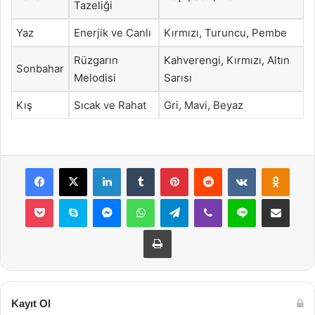
Tazeliği
Yaz
Enerjik ve Canlı
Kırmızı, Turuncu, Pembe
Rüzgarın
Kahverengi, Kırmızı, Altın
Sonbahar
Melodisi
Sarısı
Kış
Sıcak ve Rahat
Gri, Mavi, Beyaz
Facebook
X
LinkedIn
Tumblr
Pinterest
Reddit
VKontakte
Odnok
Pocket
Skype
Messenger
WhatsApp
Telegram
Viber
Line
E-Posta ile payla
Yazdır
Kayıt Ol