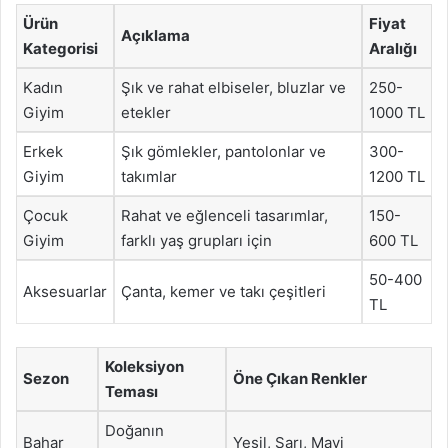
Ürün
Fiyat
Açıklama
Kategorisi
Aralığı
Kadın
Şık ve rahat elbiseler, bluzlar ve
250-
Giyim
etekler
1000 TL
Erkek
Şık gömlekler, pantolonlar ve
300-
Giyim
takımlar
1200 TL
Çocuk
Rahat ve eğlenceli tasarımlar,
150-
Giyim
farklı yaş grupları için
600 TL
50-400
Aksesuarlar
Çanta, kemer ve takı çeşitleri
TL
Koleksiyon
Sezon
Öne Çıkan Renkler
Teması
Doğanın
Bahar
Yeşil, Sarı, Mavi