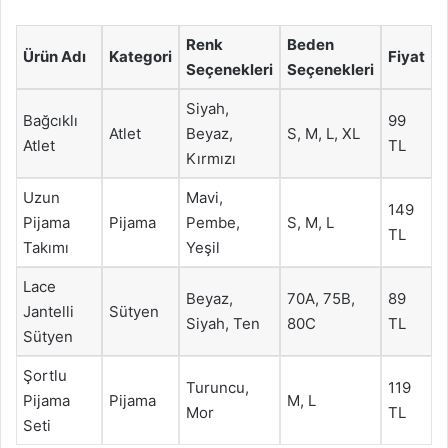
Renk
Beden
Ürün Adı
Kategori
Fiyat
Seçenekleri
Seçenekleri
Siyah,
Bağcıklı
99
Atlet
Beyaz,
S, M, L, XL
Atlet
TL
Kırmızı
Uzun
Mavi,
149
Pijama
Pijama
Pembe,
S, M, L
TL
Takımı
Yeşil
Lace
Beyaz,
70A, 75B,
89
Jantelli
Sütyen
Siyah, Ten
80C
TL
Sütyen
Şortlu
Turuncu,
119
Pijama
Pijama
M, L
Mor
TL
Seti