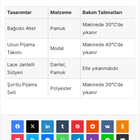
Tasarımlar
Malzeme
Bakım Talimatları
Makinede 30°C’de
Bağcıklı Atlet
Pamuk
yıkanır
Uzun Pijama
Makinede 40°C’de
Modal
Takımı
yıkanır
Lace Jantelli
Dantel,
Elle yıkanmalıdır
Sütyen
Pamuk
Şortlu Pijama
Makinede 30°C’de
Polyester
Seti
yıkanır
Facebook
X
LinkedIn
Tumblr
Pinterest
Reddit
VKontakte
Odnok
Pocket
Skype
Messenger
WhatsApp
Telegram
Viber
Line
E-Posta ile payla