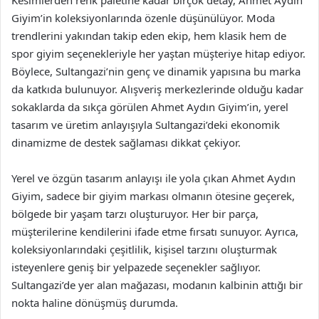
Kesimlerden renk paletine kadar birçok detay, Ahmet Aydın
Giyim’in koleksiyonlarında özenle düşünülüyor. Moda
trendlerini yakından takip eden ekip, hem klasik hem de
spor giyim seçenekleriyle her yaştan müşteriye hitap ediyor.
Böylece, Sultangazi’nin genç ve dinamik yapısına bu marka
da katkıda bulunuyor. Alışveriş merkezlerinde olduğu kadar
sokaklarda da sıkça görülen Ahmet Aydın Giyim’in, yerel
tasarım ve üretim anlayışıyla Sultangazi’deki ekonomik
dinamizme de destek sağlaması dikkat çekiyor.
Yerel ve özgün tasarım anlayışı ile yola çıkan Ahmet Aydın
Giyim, sadece bir giyim markası olmanın ötesine geçerek,
bölgede bir yaşam tarzı oluşturuyor. Her bir parça,
müşterilerine kendilerini ifade etme fırsatı sunuyor. Ayrıca,
koleksiyonlarındaki çeşitlilik, kişisel tarzını oluşturmak
isteyenlere geniş bir yelpazede seçenekler sağlıyor.
Sultangazi’de yer alan mağazası, modanın kalbinin attığı bir
nokta haline dönüşmüş durumda.