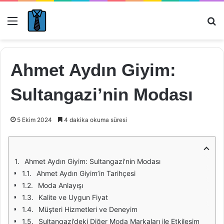
Menü
Ar
Ahmet Aydın Giyim:
Sultangazi’nin Modası
5 Ekim 2024
4 dakika okuma süresi
Ahmet Aydın Giyim: Sultangazi'nin Modası
Ahmet Aydın Giyim’in Tarihçesi
Moda Anlayışı
Kalite ve Uygun Fiyat
Müşteri Hizmetleri ve Deneyim
Sultangazi’deki Diğer Moda Markaları ile Etkileşim