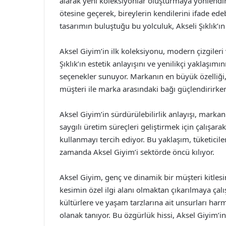
alarak yeni koleksiyonlar oluşturmaya yönlendi
ötesine geçerek, bireylerin kendilerini ifade ed
tasarımın buluştuğu bu yolculuk, Akseli Şıklık’ın
Aksel Giyim’in ilk koleksiyonu, modern çizgileri
Şıklık’ın estetik anlayışını ve yenilikçi yaklaşımı
seçenekler sunuyor. Markanın en büyük özelliği, 
müşteri ile marka arasındaki bağı güçlendirirken, 
Aksel Giyim’in sürdürülebilirlik anlayışı, mark
saygılı üretim süreçleri geliştirmek için çalışar
kullanmayı tercih ediyor. Bu yaklaşım, tüketiciler
zamanda Aksel Giyim’i sektörde öncü kılıyor.
Aksel Giyim, genç ve dinamik bir müşteri kitles
kesimin özel ilgi alanı olmaktan çıkarılmaya çalış
kültürlere ve yaşam tarzlarına ait unsurları ha
olanak tanıyor. Bu özgürlük hissi, Aksel Giyim’in