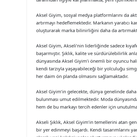
Aksel Giyim, sosyal medya platformlarını da akti
artırmayı hedeflemektedir. Markanın yaratıcı kampa
oluşturarak marka bilinirliğini daha da artırmakt
Aksel Giyim, Akseli’nin liderliğinde sadece kıya
başarmıştır. Şıklık, kalite ve sürdürülebilirlik a
dünyasında Aksel Giyim’i önemli bir oyuncu hali
kendi tarzıyla yaşayabileceği bir yolculuğu simg
her daim ön planda olmasını sağlamaktadır.
Aksel Giyim’in gelecekte, dünya genelinde daha f
bulunması umut edilmektedir. Moda dünyasındak
hem de bu markayı tercih edenler için unutulm
Akseli Şıklık, Aksel Giyim’in temellerini atan g
bir yer edinmeyi başardı. Kendi tasarımlarını ya