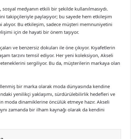
sosyal medyanın etkili bir şekilde kullanılmasıydı.
rini takipçileriyle paylaşıyor; bu sayede hem etkileşim
ini alıyor. Bu etkileşim, sadece müşteri memnuniyetini
şimi için de hayati bir önem taşıyor.
aları ve benzersiz dokuları ile öne çıkıyor. Kıyafetlerin
şam tarzını temsil ediyor. Her yeni koleksiyon, Akseli
m yeteneklerini sergiliyor. Bu da, müşterilerin markaya olan
şekillenmiş bir marka olarak moda dünyasında kendine
daki yenilikçi yaklaşımı, sürdürülebilirlik hedefleri ve
ğin moda dinamiklerine öncülük etmeye hazır. Akseli
, aynı zamanda bir ilham kaynağı olarak da kendini
ma