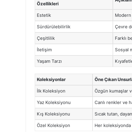
Özellikleri
Estetik
Modern ç
Sürdürülebilirlik
Çevre do
Çeşitlilik
Farklı b
İletişim
Sosyal m
Yaşam Tarzı
Kıyafetl
Koleksiyonlar
Öne Çıkan Unsurl
İlk Koleksiyon
Özgün kumaşlar v
Yaz Koleksiyonu
Canlı renkler ve h
Kış Koleksiyonu
Sıcak tutan, dayan
Özel Koleksiyon
Her koleksiyonda 