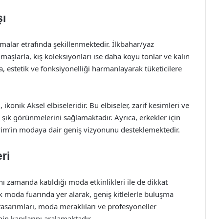
şı
emalar etrafında şekillenmektedir. İlkbahar/yaz
umaşlarla, kış koleksiyonları ise daha koyu tonlar ve kalın
a, estetik ve fonksiyonelliği harmanlayarak tüketicilere
konik Aksel elbiseleridir. Bu elbiseler, zarif kesimleri ve
 şık görünmelerini sağlamaktadır. Ayrıca, erkekler için
Giyim’in modaya dair geniş vizyonunu desteklemektedir.
ri
nı zamanda katıldığı moda etkinlikleri ile de dikkat
k moda fuarında yer alarak, geniş kitlelerle buluşma
 tasarımları, moda meraklıları ve profesyoneller
inin kapılarını aralamaktadır.