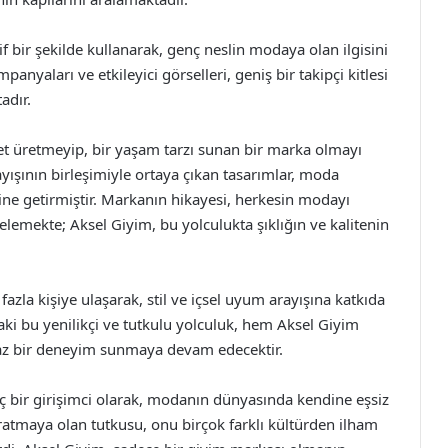
f bir şekilde kullanarak, genç neslin modaya olan ilgisini
nyaları ve etkileyici görselleri, geniş bir takipçi kitlesi
adır.
fet üretmeyip, bir yaşam tarzı sunan bir marka olmayı
nlayışının birleşimiyle ortaya çıkan tasarımlar, moda
ne getirmiştir. Markanın hikayesi, herkesin modayı
elemekte; Aksel Giyim, bu yolculukta şıklığın ve kalitenin
azla kişiye ulaşarak, stil ve içsel uyum arayışına katkıda
i bu yenilikçi ve tutkulu yolculuk, hem Aksel Giyim
az bir deneyim sunmaya devam edecektir.
enç bir girişimci olarak, modanın dünyasında kendine eşsiz
ratmaya olan tutkusu, onu birçok farklı kültürden ilham