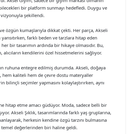
rdi. Aksel Giyim, sadece bir giyim markası olmanın
ebilecekleri bir platform sunmayı hedefledi. Duygu ve
 vizyonuyla şekillendi.
 ve özgün kumaşlarıyla dikkat çekti. Her parça, Akseli
nı yansıtırken, farklı beden ve tarzlara hitap eden
her bir tasarımın ardında bir hikaye olmasıdır. Bu,
alıcıların kendilerini özel hissetmelerini sağlıyor.
anın ruhuna entegre edilmiş durumda. Akseli, doğaya
ak, hem kaliteli hem de çevre dostu materyaller
in bilinçli seçimler yapmasını kolaylaştırırken, aynı
ine hitap etme amacı güdüyor. Moda, sadece belli bir
ıyor. Akseli Şıklık, tasarımlarında farklı yaş gruplarına,
rmanlayarak, herkesin kendine özgü tarzını bulmasına
 temel değerlerinden biri haline geldi.