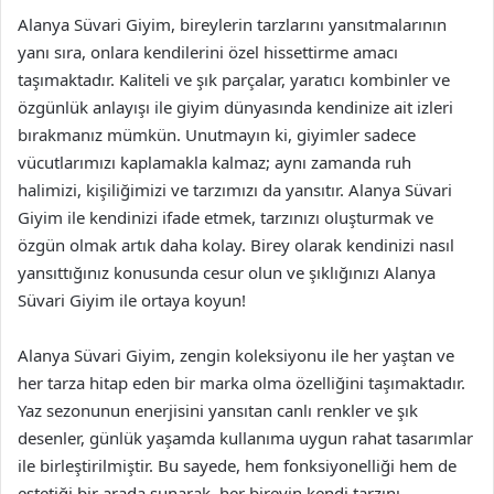
Alanya Süvari Giyim, bireylerin tarzlarını yansıtmalarının
yanı sıra, onlara kendilerini özel hissettirme amacı
taşımaktadır. Kaliteli ve şık parçalar, yaratıcı kombinler ve
özgünlük anlayışı ile giyim dünyasında kendinize ait izleri
bırakmanız mümkün. Unutmayın ki, giyimler sadece
vücutlarımızı kaplamakla kalmaz; aynı zamanda ruh
halimizi, kişiliğimizi ve tarzımızı da yansıtır. Alanya Süvari
Giyim ile kendinizi ifade etmek, tarzınızı oluşturmak ve
özgün olmak artık daha kolay. Birey olarak kendinizi nasıl
yansıttığınız konusunda cesur olun ve şıklığınızı Alanya
Süvari Giyim ile ortaya koyun!
Alanya Süvari Giyim, zengin koleksiyonu ile her yaştan ve
her tarza hitap eden bir marka olma özelliğini taşımaktadır.
Yaz sezonunun enerjisini yansıtan canlı renkler ve şık
desenler, günlük yaşamda kullanıma uygun rahat tasarımlar
ile birleştirilmiştir. Bu sayede, hem fonksiyonelliği hem de
estetiği bir arada sunarak, her bireyin kendi tarzını