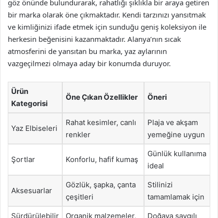
göz önünde bulundurarak, rahatlığı şıklıkla bir araya getiren
bir marka olarak öne çıkmaktadır. Kendi tarzınızı yansıtmak
ve kimliğinizi ifade etmek için sunduğu geniş koleksiyon ile
herkesin beğenisini kazanmaktadır. Alanya’nın sıcak
atmosferini de yansıtan bu marka, yaz aylarının
vazgeçilmezi olmaya aday bir konumda duruyor.
Ürün
Öne Çıkan Özellikler
Öneri
Kategorisi
Rahat kesimler, canlı
Plaja ve akşam
Yaz Elbiseleri
renkler
yemeğine uygun
Günlük kullanıma
Şortlar
Konforlu, hafif kumaş
ideal
Gözlük, şapka, çanta
Stilinizi
Aksesuarlar
çeşitleri
tamamlamak için
Sürdürülebilir
Organik malzemeler,
Doğaya saygılı