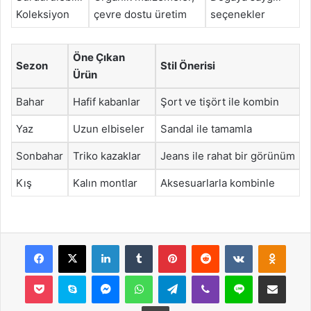
Koleksiyon
çevre dostu üretim
seçenekler
Öne Çıkan
Sezon
Stil Önerisi
Ürün
Bahar
Hafif kabanlar
Şort ve tişört ile kombin
Yaz
Uzun elbiseler
Sandal ile tamamla
Sonbahar
Triko kazaklar
Jeans ile rahat bir görünüm
Kış
Kalın montlar
Aksesuarlarla kombinle
Facebook
X
LinkedIn
Tumblr
Pinterest
Reddit
VKontakte
Odnok
Pocket
Skype
Messenger
WhatsApp
Telegram
Viber
Line
E-Posta ile payla
Yazdır