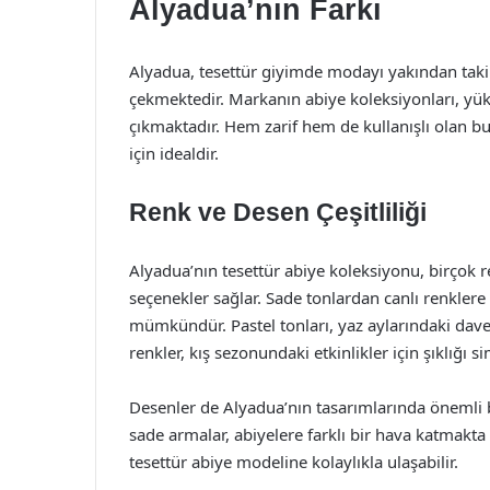
Alyadua’nın Farkı
Alyadua, tesettür giyimde modayı yakından taki
çekmektedir. Markanın abiye koleksiyonları, yüks
çıkmaktadır. Hem zarif hem de kullanışlı olan b
için idealdir.
Renk ve Desen Çeşitliliği
Alyadua’nın tesettür abiye koleksiyonu, birçok r
seçenekler sağlar. Sade tonlardan canlı renklere
mümkündür. Pastel tonları, yaz aylarındaki dav
renkler, kış sezonundaki etkinlikler için şıklığı s
Desenler de Alyadua’nın tasarımlarında önemli bi
sade armalar, abiyelere farklı bir hava katmakta k
tesettür abiye modeline kolaylıkla ulaşabilir.