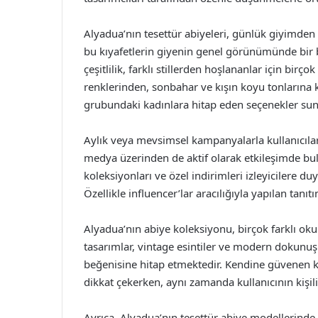
Alyadua’nın tesettür abiyeleri, günlük giyimden 
bu kıyafetlerin giyenin genel görünümünde bir 
çeşitlilik, farklı stillerden hoşlananlar için birço
renklerinden, sonbahar ve kışın koyu tonlarına 
grubundaki kadınlara hitap eden seçenekler sun
Aylık veya mevsimsel kampanyalarla kullanıcıları
medya üzerinden de aktif olarak etkileşimde bu
koleksiyonları ve özel indirimleri izleyicilere d
Özellikle influencer’lar aracılığıyla yapılan tanı
Alyadua’nın abiye koleksiyonu, birçok farklı oku
tasarımlar, vintage esintiler ve modern dokunuşl
beğenisine hitap etmektedir. Kendine güvenen kadı
dikkat çekerken, aynı zamanda kullanıcının kişiliğ
Ayrıca, Alyadua’nın tesettür abiye modellerinde 