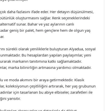
çok daha fazlasını ifade eder. Her detayın düşünülmesi,
bütünlük oluşturmasını sağlar. Renk seçeneklerindeki
k alternatif sunar. Bahar ve yaz aylarının canlı
kadar geniş bir palet, hem gençlere hem de olgun yaş
ar.
nı sürekli olarak yeniliklerle buluşturan Alyadua, sosyal
lunmaktadır. Bu hesaplardan yapılan paylaşımlar, yeni
uyurarak markanın tanıtımına katkı sağlamaktadır.
tımlar, marka bilinirliğin artmasına yardımcı olmaktadır.
lu ve moda akımını bir araya getirmektedir. Klasik
ar, koleksiyonun çeşitliliğini artırarak, her yaş grubunun
nlar için tasarlanan bu abiye elbiseler, zarafetleri ile
ini yansıtır.
kullanılan aksesuarlar ve detaylarla da dikkat