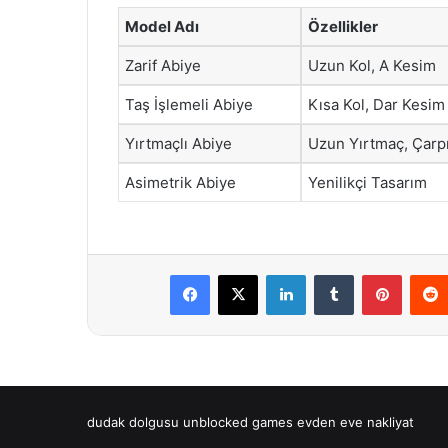
Model Adı
Özellikler
Zarif Abiye
Uzun Kol, A Kesim
Taş İşlemeli Abiye
Kısa Kol, Dar Kesim
Yırtmaçlı Abiye
Uzun Yırtmaç, Çarp
Asimetrik Abiye
Yenilikçi Tasarım
Facebook
X
LinkedIn
Tumblr
Pintere
dudak dolgusu
unblocked games
evden eve nakliyat