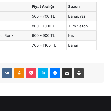
Fiyat Aralığı
Sezon
500 – 700 TL
Bahar/Yaz
800 – 1000 TL
Tüm Sezon
ıcı Renk
600 – 900 TL
Kış
700 – 1100 TL
Bahar
st
Reddit
VKontakte
Odnoklassniki
Pocket
Skype
Messenger
E-Posta ile paylaş
Yazdır