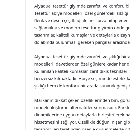
Alyadua, tesettür giyimde zarafeti ve konforu b
Tesettür abiye modelleri, özel günlerdeki şıklığı
Renk ve desen çeşitliliği ile her tarza hitap eden
sağlamakta ve modern tesettür giyimin önde gel
tasarımlar, kaliteli kumaşlar ve detaylarla dizay
dolabında bulunması gereken parçalar arasında y
Alyadua, tesettür giyimde zarafeti ve şıklığı bir
modelleri, davetlerden özel günlere kadar her 
Kullanılan kaliteli kumaşlar, zarif dikiş teknikl
benzersiz kılmaktadır. Abiye seçiminde estetik
şıklığı hem de konforu bir arada sunarak geniş b
Markanın dikkat çeken özelliklerinden biri, görün
modeli oluşturan alternatifler sunmasıdır. Fark
dinamiklerine uygun detaylarla birleştirilerek h
hissetmesini sağlıyor. Özellikle düğün, nişan gib
tasarımcıları tarafından özenle düşünmelerle orta