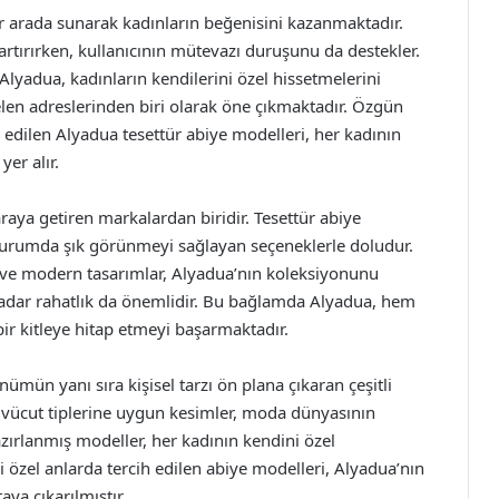
ir arada sunarak kadınların beğenisini kazanmaktadır.
 artırırken, kullanıcının mütevazı duruşunu da destekler.
 Alyadua, kadınların kendilerini özel hissetmelerini
en adreslerinden biri olarak öne çıkmaktadır. Özgün
n edilen Alyadua tesettür abiye modelleri, her kadının
er alır.
 araya getiren markalardan biridir. Tesettür abiye
durumda şık görünmeyi sağlayan seçeneklerle doludur.
eri ve modern tasarımlar, Alyadua’nın koleksiyonunu
 kadar rahatlık da önemlidir. Bu bağlamda Alyadua, hem
ir kitleye hitap etmeyi başarmaktadır.
ümün yanı sıra kişisel tarzı ön plana çıkaran çeşitli
lı vücut tiplerine uygun kesimler, moda dünyasının
azırlanmış modeller, her kadının kendini özel
i özel anlarda tercih edilen abiye modelleri, Alyadua’nın
ya çıkarılmıştır.