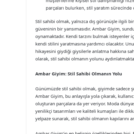
müşterilerine kişisel stil danışmanlığı hi
parçaları bulurken, stil yaratım sürecinde 
Stil sahibi olmak, yalnızca dış görünüşle ilgili 
güveninin bir yansımasıdır. Ambar Giyim, sundu
oynamaktadır. Kendi tarzını bulmak isteyenler i
kendi stilini yaratmasına yardımcı olacaktır. Unut
hikayesini giydiği giysilerle anlatma hakkına sa
olarak, stil sahibi olmanın yolunu aydınlatmakta
Ambar Giyim: Stil Sahibi Olmanın Yolu
Günümüzde stil sahibi olmak, giyimde sadece şık
Ambar Giyim, bu anlayışla yola çıkarak, kullanıc
oluşturan parçalara da yer veriyor. Moda dünyas
yenilikçi tasarımları ve kaliteli kumaşları ile dik
yelpaze sunarak, stil sahibi olmanın kapılarını ar
Ambar Giyim’in en belirgin özelliklerinden biri,