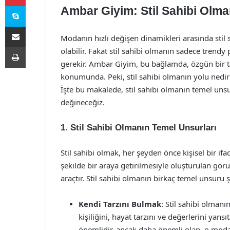
Skype
Ambar Giyim: Stil Sahibi Olma
E-Posta ile paylaş
Modanın hızlı değişen dinamikleri arasında stil 
Yazdır
olabilir. Fakat stil sahibi olmanın sadece trend
gerekir. Ambar Giyim, bu bağlamda, özgün bir ta
konumunda. Peki, stil sahibi olmanın yolu nedi
İşte bu makalede, stil sahibi olmanın temel uns
değineceğiz.
1. Stil Sahibi Olmanın Temel Unsurları
Stil sahibi olmak, her şeyden önce kişisel bir ifad
şekilde bir araya getirilmesiyle oluşturulan gör
araçtır. Stil sahibi olmanın birkaç temel unsuru ş
Kendi Tarzını Bulmak
: Stil sahibi olmanın
kişiliğini, hayat tarzını ve değerlerini yan
önemlidir, ancak daha önemli olan, o modad