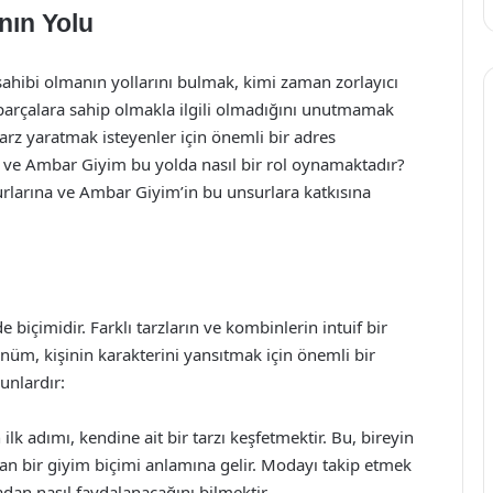
nın Yolu
sahibi olmanın yollarını bulmak, kimi zaman zorlayıcı
y parçalara sahip olmakla ilgili olmadığını unutmamak
rz yaratmak isteyenler için önemli bir adres
r ve Ambar Giyim bu yolda nasıl bir rol oynamaktadır?
urlarına ve Ambar Giyim’in bu unsurlara katkısına
e biçimidir. Farklı tarzların ve kombinlerin intuif bir
ünüm, kişinin karakterini yansıtmak için önemli bir
unlardır:
 ilk adımı, kendine ait bir tarzı keşfetmektir. Bu, bireyin
sıtan bir giyim biçimi anlamına gelir. Modayı takip etmek
an nasıl faydalanacağını bilmektir.