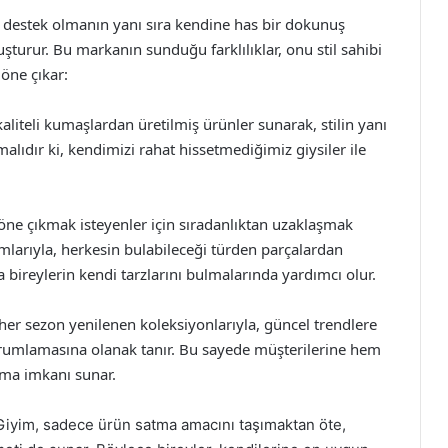
e destek olmanın yanı sıra kendine has bir dokunuş
uşturur. Bu markanın sunduğu farklılıklar, onu stil sahibi
 öne çıkar:
aliteli kumaşlardan üretilmiş ürünler sunarak, stilin yanı
lıdır ki, kendimizi rahat hissetmediğimiz giysiler ile
ne çıkmak isteyenler için sıradanlıktan uzaklaşmak
larıyla, herkesin bulabileceği türden parçalardan
da bireylerin kendi tarzlarını bulmalarında yardımcı olur.
her sezon yenilenen koleksiyonlarıyla, güncel trendlere
rumlamasına olanak tanır. Bu sayede müşterilerine hem
ma imkanı sunar.
Giyim, sadece ürün satma amacını taşımaktan öte,