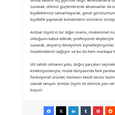
Moda sadece dış giyimde değil, aksesuarlarla d
sunarak, stilinizi güçlendirecek aksesuarlar da sun
kıyafetlerinizi tamamlayarak, genel görünümünüzü
kıyafetle yapılacak kombinlerin sınırlarını zorlay
Ambar Giyim’in bir diğer önemi, mükemmel müşter
olduğunu kabul ederek, profesyonel ekipleriyle 
sunarak, alışveriş deneyimini kişiselleştiriyorlar. 
hissetmelerini sağlıyor ve bu da hem markaya
stil sahibi olmanın yolu, doğru parçaları seçme
koleksiyonlarıyla, moda dünyasında fark yarata
fonksiyonel ürünler, herkesin kendi tarzını 
olanak tanıyor. Ambar Giyim ile stilinize yön verin
koyun!
Facebook
X
LinkedIn
Tumblr
Pintere