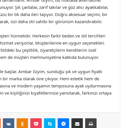
a tamamlanır. Ambar Giyim, bu noktada alternatifler
uyor. Şık çantalar, zarif takılar ve göz alıcı ayakkabılar,
 bir tık daha ileri taşıyor. Doğru aksesuar seçimi, bir
arak, sizi daha stil sahibi bir görünüm kazandırabilir.
i hizmetidir. Herkesin farklı beden ve stil tercihleri
hizmet veriyorlar. Müşterilerine en uygun seçenekleri
Stildeki bu çeşitlilik, ziyaretçilerin kendilerini özel
 hem de müşteri memnuniyetine katkıda bulunuyor.
kle başlar. Ambar Giyim, sunduğu şık ve uygun fiyatlı
n bir marka olarak öne çıkıyor. Hem estetik hem de
bulmasına ve modern yaşamın temposuna ayak uydurmasına
 ve kişiliğinizi kıyafetlerinize yansıtarak, farkınızı ortaya
st
Reddit
VKontakte
Odnoklassniki
Pocket
Skype
Messenger
E-Posta ile paylaş
Yazdır