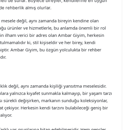
zmeti de sunar. Böylece bireyler, kendilerine en uygun
de rehberlik almış olurlar.
bir mesele değil, aynı zamanda bireyin kendine olan
ğu ürünler ve hizmetlerle, bu anlamda önemli bir rol
çin ilham verici bir adres olan Ambar Giyim, herkesin
ulmamalıdır ki, stil kişiseldir ve her birey, kendi
hiptir. Ambar Giyim, bu özgün yolculukta bir rehber
dır.
lık değil, aynı zamanda kişiliği yansıtma meselesidir.
ılara yalnızca kıyafet sunmakla kalmayıp, bir yaşam tarzı
ı sürekli değişirken, markanın sunduğu koleksiyonlar,
kat çekiyor. Herkesin kendi tarzını bulabileceği geniş bir
alıyor.
 farklı yaş gruplarına hitap edebilmesidir. Hem gençler