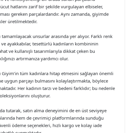
cut hatlarını zarif bir şekilde vurgulayan elbiseler,
 alması gereken parçalardandır. Aynı zamanda, giyimde
ler üretilmektedir.
 tamamlayacak unsurlar arasında yer alıyor. Farklı renk
ar ve ayakkabılar, tesettürlü kadınların kombininin
hat ve kullanışlı tasarımlarıyla dikkat çeken bu
ığınızı artırmanıza yardımcı olur.
u Giyim’in tüm kadınlara hitap etmesini sağlayan önemli
ndine uygun parçayı bulmasını kolaylaştırmakta, böylece
aktadır. Her kadının tarzı ve bedeni farklıdır; bu nedenle
leksiyonlarını oluşturur.
a tutarak, satın alma deneyimini de en üst seviyeye
alarında hem de çevrimiçi platformlarında sunduğu
Güvenli ödeme seçenekleri, hızlı kargo ve kolay iade
rahatlık sunmaktadır.