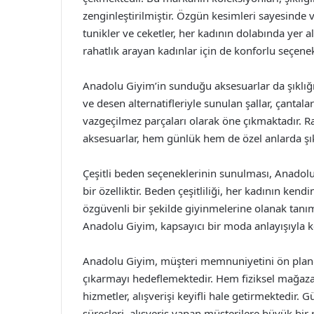
zenginleştirilmiştir. Özgün kesimleri sayesinde vü
tunikler ve ceketler, her kadının dolabında yer
rahatlık arayan kadınlar için de konforlu seçenek
Anadolu Giyim’in sunduğu aksesuarlar da şıklığı
ve desen alternatifleriyle sunulan şallar, çantal
vazgeçilmez parçaları olarak öne çıkmaktadır. Ra
aksesuarlar, hem günlük hem de özel anlarda şıkl
Çeşitli beden seçeneklerinin sunulması, Anadol
bir özelliktir. Beden çeşitliliği, her kadının ke
özgüvenli bir şekilde giyinmelerine olanak tanım
Anadolu Giyim, kapsayıcı bir moda anlayışıyla ko
Anadolu Giyim, müşteri memnuniyetini ön pland
çıkarmayı hedeflemektedir. Hem fiziksel mağaz
hizmetler, alışverişi keyifli hale getirmektedir. 
süreçleri, alışveriş yapan müşterilere büyük bir 