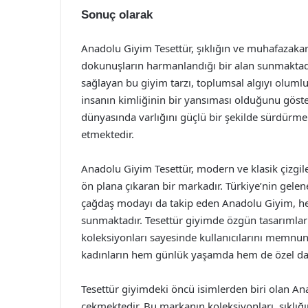
Sonuç olarak
Anadolu Giyim Tesettür, şıklığın ve muhafazaka
dokunuşların harmanlandığı bir alan sunmaktadı
sağlayan bu giyim tarzı, toplumsal algıyı olumlu
insanın kimliğinin bir yansıması olduğunu göst
dünyasında varlığını güçlü bir şekilde sürdürm
etmektedir.
Anadolu Giyim Tesettür, modern ve klasik çizgile
ön plana çıkaran bir markadır. Türkiye’nin gel
çağdaş modayı da takip eden Anadolu Giyim, her 
sunmaktadır. Tesettür giyimde özgün tasarımlar
koleksiyonları sayesinde kullanıcılarını memnun
kadınların hem günlük yaşamda hem de özel davet
Tesettür giyimdeki öncü isimlerden biri olan Anad
çekmektedir. Bu markanın koleksiyonları, şıklığı