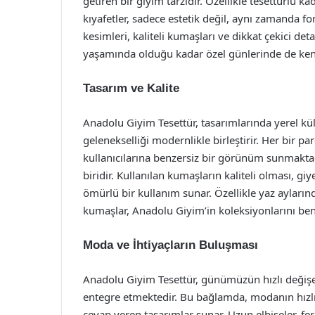
getiren bir giyim tarzıdır. Özellikle tesettürlü k
kıyafetler, sadece estetik değil, aynı zamanda fo
kesimleri, kaliteli kumaşları ve dikkat çekici de
yaşamında olduğu kadar özel günlerinde de kendi
Tasarım ve Kalite
Anadolu Giyim Tesettür, tasarımlarında yerel kül
gelenekselliği modernlikle birleştirir. Her bir pa
kullanıcılarına benzersiz bir görünüm sunmaktad
biridir. Kullanılan kumaşların kaliteli olması, g
ömürlü bir kullanım sunar. Özellikle yaz aylarında
kumaşlar, Anadolu Giyim’in koleksiyonlarını ben
Moda ve İhtiyaçların Buluşması
Anadolu Giyim Tesettür, günümüzün hızlı deği
entegre etmektedir. Bu bağlamda, modanın hızlı
cevap veren tasarımlar sunar. Uzun elbiseler, fer