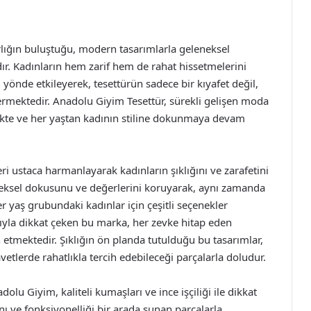
rlığın buluştuğu, modern tasarımlarla geleneksel
r. Kadınların hem zarif hem de rahat hissetmelerini
 yönde etkileyerek, tesettürün sadece bir kıyafet değil,
ermektedir. Anadolu Giyim Tesettür, sürekli gelişen moda
ekte ve her yaştan kadının stiline dokunmaya devam
ri ustaca harmanlayarak kadınların şıklığını ve zarafetini
eneksel dokusunu ve değerlerini koruyarak, aynı zamanda
yaş grubundaki kadınlar için çeşitli seçenekler
ıyla dikkat çeken bu marka, her zevke hitap eden
 etmektedir. Şıklığın ön planda tutulduğu bu tasarımlar,
lerde rahatlıkla tercih edebileceği parçalarla doludur.
olu Giyim, kaliteli kumaşları ve ince işçiliği ile dikkat
nı ve fonksiyonelliği bir arada sunan parçalarla