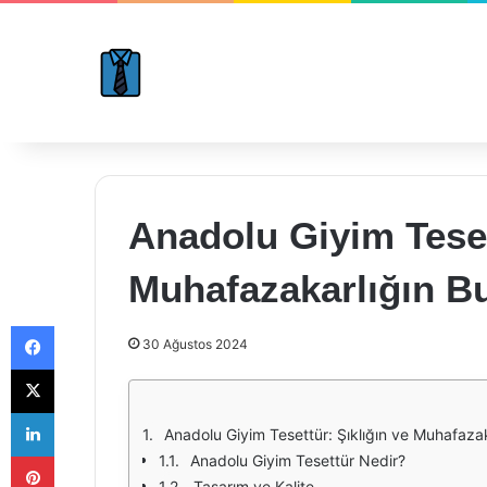
Anadolu Giyim Teset
Muhafazakarlığın B
Facebook
30 Ağustos 2024
X
LinkedIn
Anadolu Giyim Tesettür: Şıklığın ve Muhafazak
Pinterest
Anadolu Giyim Tesettür Nedir?
Tasarım ve Kalite