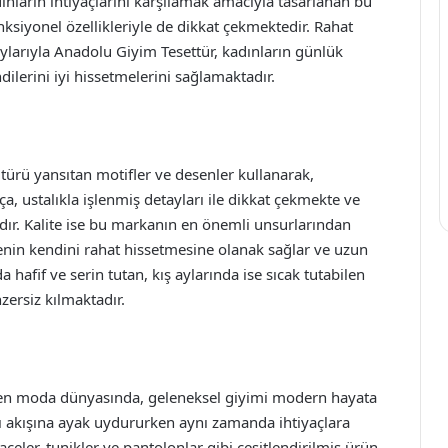
adınların ihtiyaçlarını karşılamak amacıyla tasarlanan bu
nksiyonel özellikleriyle de dikkat çekmektedir. Rahat
taylarıyla Anadolu Giyim Tesettür, kadınların günlük
lerini iyi hissetmelerini sağlamaktadır.
türü yansıtan motifler ve desenler kullanarak,
rça, ustalıkla işlenmiş detayları ile dikkat çekmekte ve
ır. Kalite ise bu markanın en önemli unsurlarından
iyenin kendini rahat hissetmesine olanak sağlar ve uzun
 hafif ve serin tutan, kış aylarında ise sıcak tutabilen
zersiz kılmaktadır.
şen moda dünyasında, geleneksel giyimi modern hayata
 akışına ayak uydururken aynı zamanda ihtiyaçlara
aceler, tunikler ve pantolonlar gibi çeşitlendirilmiş ürün