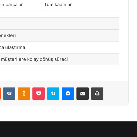
in parçalar
Tüm kadınlar
enekleri
ıca ulaştırma
üşterilere kolay dönüş süreci
st
Reddit
VKontakte
Odnoklassniki
Pocket
Skype
Messenger
E-Posta ile paylaş
Yazdır