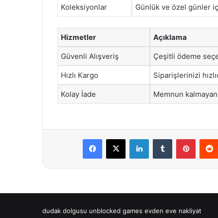
Koleksiyonlar
Günlük ve özel günler iç
Hizmetler
Açıklama
Güvenli Alışveriş
Çeşitli ödeme seç
Hızlı Kargo
Siparişlerinizi hızl
Kolay İade
Memnun kalmayan m
Facebook
X
LinkedIn
Tumblr
Pintere
dudak dolgusu
unblocked games
evden eve nakliyat