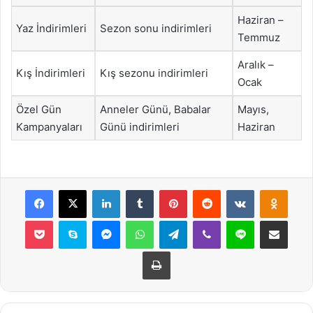
Haziran –
Yaz İndirimleri
Sezon sonu indirimleri
Temmuz
Aralık –
Kış İndirimleri
Kış sezonu indirimleri
Ocak
Özel Gün
Anneler Günü, Babalar
Mayıs,
Kampanyaları
Günü indirimleri
Haziran
Facebook
X
LinkedIn
Tumblr
Pinterest
Reddit
VKontakte
Odnok
Pocket
Skype
Messenger
WhatsApp
Telegram
Viber
Line
E-Posta ile payla
Yazdır