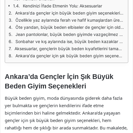
Kendinizi İfade Etmenin Yolu: Aksesuarlar
Ankara'da gençler için büyük beden giyim seçenekleri, hem rahatlık hem de şıklığı bir araya getirerek özgüvenli bir stil yaratma imkanı sunar. Gençlerin kendi tarzlarını yansıtabilecekleri birçok alternatif bulunmaktadır. Bu seçenekler, sadece beden uyumu sağlamakla kalmaz, aynı zamanda modaya uygun detaylarla da zenginleştirilmiştir. Gençlerin aktif yaşam tarzlarına uygun, rahat ve şık parçalar bulmak için alışveriş yaparken dikkat etmeleri gereken birkaç unsur vardır.
Özellikle yaz aylarında ferah ve hafif kumaşlardan üretilen büyük beden tişörtler, gençlerin favori parçaları arasında yer almaktadır. Bu tişörtler, farklı renk ve desen seçenekleriyle kombinlenerek çeşitli stiller oluşturulabilir. Ayrıca, baskılı ve grafik desenli tişörtler, gençlerin enerjik ve dinamik ruhunu yansıtan harika bir alternatif sunmaktadır. Bu tarz tişörtler, hem günlük hayatta hem de sosyal aktivitelerde rahatlıkla tercih edilebilir.
Öte yandan, büyük beden elbiseler de gençler için oldukça şık bir seçenek sunmaktadır. Özellikle bel vurgulayan ve dökümlü kesimlere sahip elbiseler, hem rahat hem de stil sahibi görünmek isteyen gençler için idealdir. Çiçek desenleri, geometrik motifler ya da tek renkli seçenekler, farklı kombinler yaratmak için harika fırsatlar sunar. Gençler, bu elbiseleri şık ayakkabılar ve aksesuarlarla tamamlayarak zarif bir görünüm elde edebilirler.
Jean pantolonlar, büyük beden giyimde vazgeçilmez bir parçadır. Farklı kesim ve yıkama seçenekleriyle sunulan jeanler, hem rahat hem de şık bir görünüm sağlar. Gençler, dar kesim, bol kesim ya da yüksek bel gibi farklı stilleri deneyerek kendi tarzlarını bulabilirler. Ayrıca, jeanlerle kombinlenen tişört veya gömlekler, günlük hayatta rahat bir stil oluşturmanın en iyi yoludur.
Sonbahar ve kış aylarında ise, büyük beden kazaklar ve hırkalar öne çıkmaktadır. Kalın ve sıcak tutan kumaşlardan üretilen bu parçalar, hem şık hem de işlevsel bir giyim seçeneğidir. Gençler, bu kazakları pantolon veya eteklerle kombinleyerek katmanlı bir görünüm elde edebilir. Özellikle oversize kesim kazaklar, hem rahat hem de şık bir tarz yaratmak isteyen gençler için idealdir.
Aksesuarlar, gençlerin büyük beden kıyafetlerini tamamlamak için önemli bir rol oynamaktadır. Şık bir çanta, ilginç bir kemer ya da dikkat çekici takılar, kombinleri zenginleştirmek için kullanılabilir. Gençler, bu aksesuarlarla kendi tarzlarını ifade edebilir ve kıyafetlerine kişisel bir dokunuş katabilirler. Aksesuar seçimi, stilin tamamlayıcısı olarak büyük bir etkiye sahiptir.
Ankara'da gençler için şık büyük beden giyim seçenekleri oldukça geniş bir yelpazeye sahiptir. Rahat, şık ve modaya uygun parçalar, gençlerin kendi stillerini bulmalarına ve kendilerini ifade etmelerine olanak tanır. Alışveriş yaparken dikkat edilmesi gereken en önemli unsurlar arasında beden uyumu, stil ve kişisel tercihlerin ön planda tutulması yer almaktadır.
Ankara’da Gençler İçin Şık Büyük
Beden Giyim Seçenekleri
Büyük beden giyim, moda dünyasında giderek daha fazla
yer bulmakta ve gençlerin kendilerini ifade etme
biçimlerinden biri haline gelmektedir. Ankara’da yaşayan
gençler için şık büyük beden giyim seçenekleri, hem
rahatlığı hem de şıklığı bir arada sunmaktadır. Bu makalede,