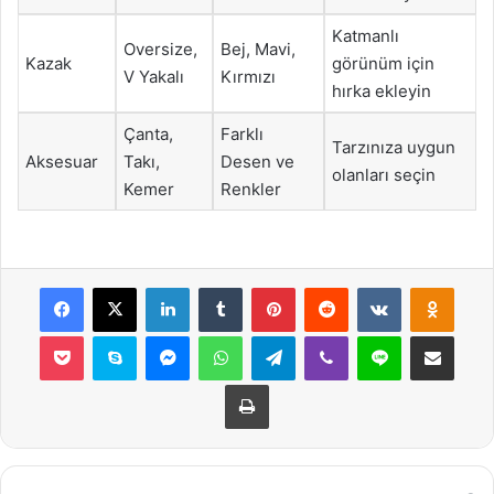
Katmanlı
Oversize,
Bej, Mavi,
Kazak
görünüm için
V Yakalı
Kırmızı
hırka ekleyin
Çanta,
Farklı
Tarzınıza uygun
Aksesuar
Takı,
Desen ve
olanları seçin
Kemer
Renkler
Facebook
X
LinkedIn
Tumblr
Pinterest
Reddit
VKontakte
Odnok
Pocket
Skype
Messenger
WhatsApp
Telegram
Viber
Line
E-Posta ile payla
Yazdır