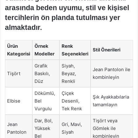
arasında beden uyumu, stil ve kişisel
tercihlerin ön planda tutulması yer
almaktadır.
Ürün
Örnek
Renk
Stil Önerileri
Kategorisi
Modeller
Seçenekleri
Grafik
Siyah,
Jean Pantolon ile
Tişört
Baskılı,
Beyaz,
kombinleyin
Düz
Renkli
Dökümlü,
Çiçek
Şık Ayakkabılarla
Elbise
Bel
Desenli,
tamamlayın
Vurgulu
Tek Renk
Dar, Bol,
Tişört veya
Jean
Gri, Mavi,
Yüksek
Gömlek ile
Pantolon
Siyah
Bel
kombinleyin