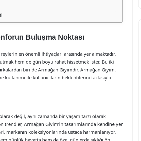
ti
onforun Buluşma Noktası
ylerin en önemli ihtiyaçları arasında yer almaktadır.
utmak hem de gün boyu rahat hissetmek ister. Bu iki
arkalardan biri de Armağan Giyimdir. Armağan Giyim,
kullanımı ile kullanıcıların beklentilerini fazlasıyla
larak değil, aynı zamanda bir yaşam tarzı olarak
n trendler, Armağan Giyim’in tasarımlarında kendine yer
eri, markanın koleksiyonlarında ustaca harmanlanıyor.
hem günlük hayatta hem de özel günlerde şıklığı ön