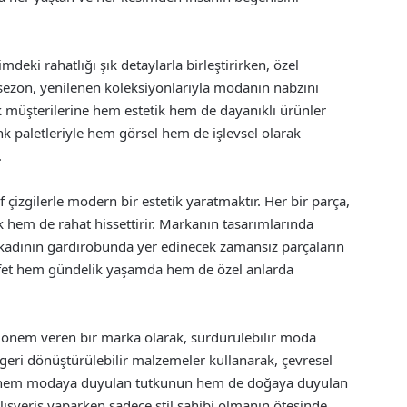
eki rahatlığı şık detaylarla birleştirirken, özel
sezon, yenilenen koleksiyonlarıyla modanın nabzını
k müşterilerine hem estetik hem de dayanıklı ürünler
enk paletleriyle hem görsel hem de işlevsel olarak
.
 çizgilerle modern bir estetik yaratmaktır. Her bir parça,
ık hem de rahat hissettirir. Markanın tasarımlarında
an kadının gardırobunda yer edinecek zamansız parçaların
yafet hem gündelik yaşamda hem de özel anlarda
 önem veren bir marka olarak, sürdürülebilir moda
geri dönüştürülebilir malzemeler kullanarak, çevresel
ım, hem modaya duyulan tutkunun hem de doğaya duyulan
 alışveriş yaparken sadece stil sahibi olmanın ötesinde,