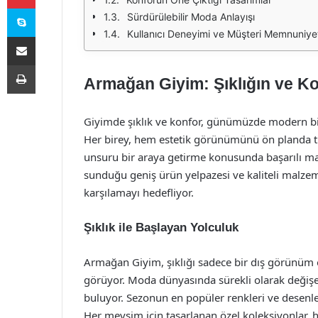
Skype
Sürdürülebilir Moda Anlayışı
Kullanıcı Deneyimi ve Müşteri Memnuniye
E-Posta ile paylaş
Yazdır
Armağan Giyim: Şıklığın ve K
Giyimde şıklık ve konfor, günümüzde modern bire
Her birey, hem estetik görünümünü ön planda t
unsuru bir araya getirme konusunda başarılı m
sunduğu geniş ürün yelpazesi ve kaliteli malzeme 
karşılamayı hedefliyor.
Şıklık ile Başlayan Yolculuk
Armağan Giyim, şıklığı sadece bir dış görünüm o
görüyor. Moda dünyasında sürekli olarak değişe
buluyor. Sezonun en popüler renkleri ve desenl
Her mevsim için tasarlanan özel koleksiyonlar, 