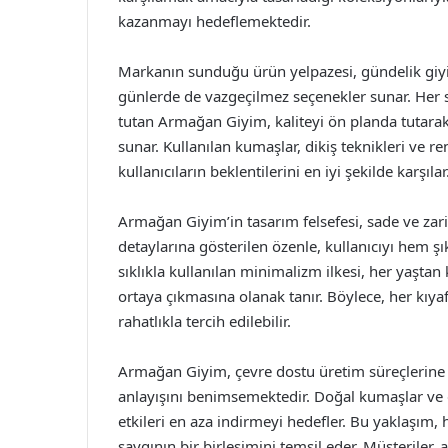
kazanmayı hedeflemektedir.
Markanın sunduğu ürün yelpazesi, gündelik giyimd
günlerde de vazgeçilmez seçenekler sunar. Her 
tutan Armağan Giyim, kaliteyi ön planda tutara
sunar. Kullanılan kumaşlar, dikiş teknikleri ve r
kullanıcıların beklentilerini en iyi şekilde karşılar
Armağan Giyim’in tasarım felsefesi, sade ve zarif
detaylarına gösterilen özenle, kullanıcıyı hem ş
sıklıkla kullanılan minimalizm ilkesi, her yaşt
ortaya çıkmasına olanak tanır. Böylece, her kı
rahatlıkla tercih edilebilir.
Armağan Giyim, çevre dostu üretim süreçlerine
anlayışını benimsemektedir. Doğal kumaşlar ve 
etkileri en aza indirmeyi hedefler. Bu yaklaş
saygının bir birleşimini temsil eder. Müşteriler,