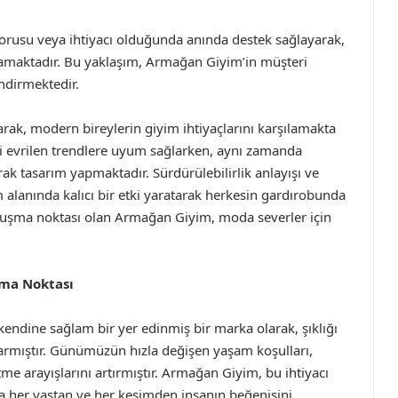
r sorusu veya ihtiyacı olduğunda anında destek sağlayarak,
ğlamaktadır. Bu yaklaşım, Armağan Giyim’in müşteri
ndirmektedir.
rak, modern bireylerin giyim ihtiyaçlarını karşılamakta
li evrilen trendlere uyum sağlarken, aynı zamanda
k tasarım yapmaktadır. Sürdürülebilirlik anlayışı ve
 alanında kalıcı bir etki yaratarak herkesin gardırobunda
uluşma noktası olan Armağan Giyim, moda severler için
şma Noktası
dine sağlam bir yer edinmiş bir marka olarak, şıklığı
şarmıştır. Günümüzün hızla değişen yaşam koşulları,
e arayışlarını artırmıştır. Armağan Giyim, bu ihtiyacı
la her yaştan ve her kesimden insanın beğenisini