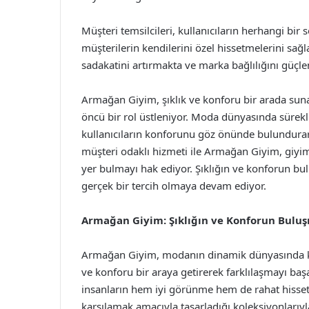
Müşteri temsilcileri, kullanıcıların herhangi bi
müşterilerin kendilerini özel hissetmelerini sa
sadakatini artırmakta ve marka bağlılığını güçle
Armağan Giyim, şıklık ve konforu bir arada suna
öncü bir rol üstleniyor. Moda dünyasında sürek
kullanıcıların konforunu göz önünde bulundurara
müşteri odaklı hizmeti ile Armağan Giyim, giyim
yer bulmayı hak ediyor. Şıklığın ve konforun b
gerçek bir tercih olmaya devam ediyor.
Armağan Giyim: Şıklığın ve Konforun Bulu
Armağan Giyim, modanın dinamik dünyasında ken
ve konforu bir araya getirerek farklılaşmayı ba
insanların hem iyi görünme hem de rahat hissetm
karşılamak amacıyla tasarladığı koleksiyonlarıy