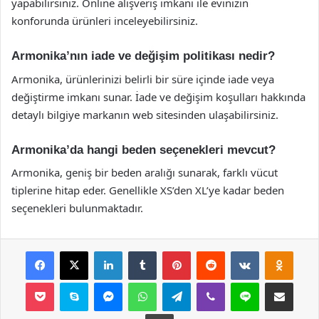
yapabilirsiniz. Online alışveriş imkanı ile evinizin
konforunda ürünleri inceleyebilirsiniz.
Armonika’nın iade ve değişim politikası nedir?
Armonika, ürünlerinizi belirli bir süre içinde iade veya
değiştirme imkanı sunar. İade ve değişim koşulları hakkında
detaylı bilgiye markanın web sitesinden ulaşabilirsiniz.
Armonika’da hangi beden seçenekleri mevcut?
Armonika, geniş bir beden aralığı sunarak, farklı vücut
tiplerine hitap eder. Genellikle XS’den XL’ye kadar beden
seçenekleri bulunmaktadır.
Facebook
X
LinkedIn
Tumblr
Pinterest
Reddit
VKontakte
Odnok
Pocket
Skype
Messenger
WhatsApp
Telegram
Viber
Line
E-Posta ile payla
Yazdır