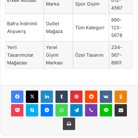
Erkek Modası
012-
Marka
Spor Giyim
4567
890-
Bafra İndirimli
Outlet
Tüm Kategori
123-
Alışveriş
Mağaza
5678
Yerli
Yerel
234-
Tasarımcılar
Giyim
Özel Tasarım
567-
Mağazası
Markası
8901
Facebook
X
LinkedIn
Tumblr
Pinterest
Reddit
VKontakte
Odnok
Pocket
Skype
Messenger
WhatsApp
Telegram
Viber
Line
E-Posta ile payla
Yazdır