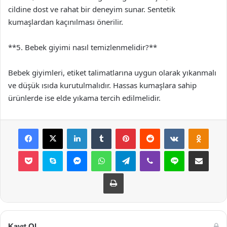
cildine dost ve rahat bir deneyim sunar. Sentetik
kumaşlardan kaçınılması önerilir.
**5. Bebek giyimi nasıl temizlenmelidir?**
Bebek giyimleri, etiket talimatlarına uygun olarak yıkanmalı
ve düşük ısıda kurutulmalıdır. Hassas kumaşlara sahip
ürünlerde ise elde yıkama tercih edilmelidir.
Facebook
X
LinkedIn
Tumblr
Pinterest
Reddit
VKontakte
Odnok
Pocket
Skype
Messenger
WhatsApp
Telegram
Viber
Line
E-Posta ile payla
Yazdır
Kayıt Ol