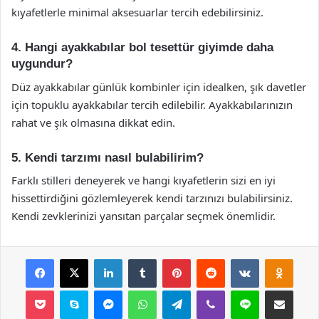
kıyafetlerle minimal aksesuarlar tercih edebilirsiniz.
4. Hangi ayakkabılar bol tesettür giyimde daha
uygundur?
Düz ayakkabılar günlük kombinler için idealken, şık davetler
için topuklu ayakkabılar tercih edilebilir. Ayakkabılarınızın
rahat ve şık olmasına dikkat edin.
5. Kendi tarzımı nasıl bulabilirim?
Farklı stilleri deneyerek ve hangi kıyafetlerin sizi en iyi
hissettirdiğini gözlemleyerek kendi tarzınızı bulabilirsiniz.
Kendi zevklerinizi yansıtan parçalar seçmek önemlidir.
Facebook
X
LinkedIn
Tumblr
Pinterest
Reddit
VKontakte
Odnok
Pocket
Skype
Messenger
WhatsApp
Telegram
Viber
Line
E-Posta ile payla