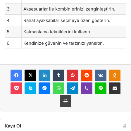
3
Aksesuarlar ile kombinlerinizi zenginleştirin.
4
Rahat ayakkabılar seçmeye özen gösterin.
5
Katmanlama tekniklerini kullanın.
6
Kendinize güvenin ve tarzınızı yansıtın.
Facebook
X
LinkedIn
Tumblr
Pinterest
Reddit
VKontakte
Odnok
Pocket
Skype
Messenger
WhatsApp
Telegram
Viber
Line
E-Posta ile payla
Yazdır
Kayıt Ol