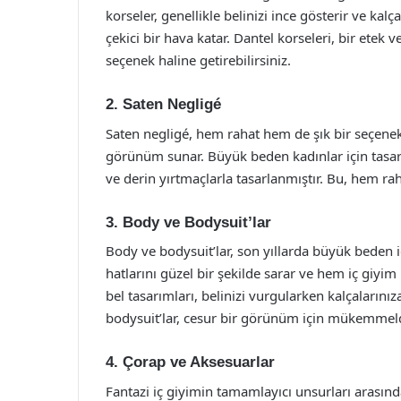
korseler, genellikle belinizi ince gösterir ve kalç
çekici bir hava katar. Dantel korseleri, bir etek 
seçenek haline getirebilirsiniz.
2. Saten Negligé
Saten negligé, hem rahat hem de şık bir seçenekt
görünüm sunar. Büyük beden kadınlar için tasarl
ve derin yırtmaçlarla tasarlanmıştır. Bu, hem ra
3. Body ve Bodysuit’lar
Body ve bodysuit’lar, son yıllarda büyük beden i
hatlarını güzel bir şekilde sarar ve hem iç giyim
bel tasarımları, belinizi vurgularken kalçalarını
bodysuit’lar, cesur bir görünüm için mükemmeld
4. Çorap ve Aksesuarlar
Fantazi iç giyimin tamamlayıcı unsurları arasında