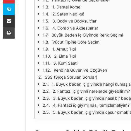
Skype
1. Dantel Korse
2. Saten Negligé
E-Posta ile paylaş
3. Body ve Bodysuit'lar
Yazdır
4. Çorap ve Aksesuarlar
Büyük Beden İç Giyimde Renk Seçimi
Vücut Tipine Göre Seçim
1. Armut Tipi
2. Elma Tipi
3. Kum Saati
Kendine Güven ve Özgüven
SSS (Sıkça Sorulan Sorular)
1. Büyük beden iç giyimde hangi kumaşlar 
2. Fantazi iç giyimi nerelerde giyebilirim?
3. Büyük beden iç giyimde nasıl bir bed
4. Fantazi iç giyimi nasıl temizlemeliyim?
5. Büyük beden iç giyimde cesur olmak 