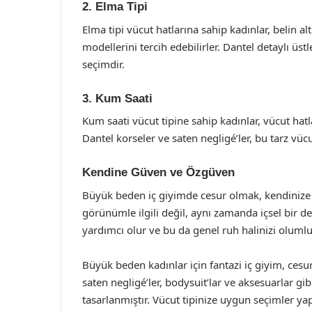
2. Elma Tipi
Elma tipi vücut hatlarına sahip kadınlar, belin a
modellerini tercih edebilirler. Dantel detaylı üstl
seçimdir.
3. Kum Saati
Kum saati vücut tipine sahip kadınlar, vücut hatla
Dantel korseler ve saten negligé’ler, bu tarz vü
Kendine Güven ve Özgüven
Büyük beden iç giyimde cesur olmak, kendinize g
görünümle ilgili değil, aynı zamanda içsel bir d
yardımcı olur ve bu da genel ruh halinizi olumlu
Büyük beden kadınlar için fantazi iç giyim, cesur
saten negligé’ler, bodysuit’lar ve aksesuarlar gi
tasarlanmıştır. Vücut tipinize uygun seçimler yapa