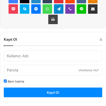
Pocket
Skype
Messenger
WhatsApp
Telegram
Viber
Line
E-Posta ile payla
Yazdır
Kayıt Ol
Unuttunuz mu?
Beni hatırla
Kayıt Ol