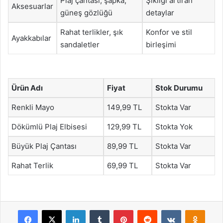
Plaj çantası, şapka,
Şıklığı artıran
Aksesuarlar
güneş gözlüğü
detaylar
Rahat terlikler, şık
Konfor ve stil
Ayakkabılar
sandaletler
birleşimi
Ürün Adı
Fiyat
Stok Durumu
Renkli Mayo
149,99 TL
Stokta Var
Dökümlü Plaj Elbisesi
129,99 TL
Stokta Yok
Büyük Plaj Çantası
89,99 TL
Stokta Var
Rahat Terlik
69,99 TL
Stokta Var
Facebook
X
LinkedIn
Tumblr
Pinterest
Reddit
VKontakte
Odnok