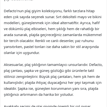
Defacto’nun plaj giyim koleksiyonu, farklı tarzlara hitap
eden çok sayıda seçenek sunar. Sırt dekolteli mayo ve bikini
modelleri, güneşlenmek için ideal alternatiftir. Ayrıca, hafif
ve dökümlü plaj elbiseleri, hem şıklığı hem de rahatlığı bir
arada sunarak, plajda geçireceğiniz zamanlarda mükemmel
bir tercih olacaktır. Renkli ve canlı desenler, yaz ruhunu
yansıtırken, pastel tonları ise daha sakin bir stil arayışında
olanlar için uygundur.
Aksesuarlar, plaj şıklığının tamamlayıcı unsurlarıdır. Defacto,
plaj çantası, şapka ve güneş gözlüğü gibi ürünlerle tatil
stilinizi zenginleştirir. Büyük plaj çantaları, hem şık hem de
kullanışlıdır; plajda ihtiyaç duyacağınız her şeyi taşımak için
idealdir. Şapka ise, güneşten korunmanın yanı sıra, plajda
şıklığınızı artırmanın da harika bir yoludur.
Ayakkabı seçimi de plaj giyimde önemli bir rol oynar.