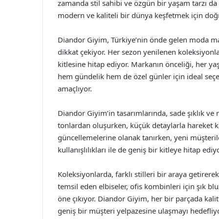
zamanda stil sahibi ve özgün bir yaşam tarzı da 
modern ve kaliteli bir dünya keşfetmek için do
Diandor Giyim, Türkiye’nin önde gelen moda mar
dikkat çekiyor. Her sezon yenilenen koleksiyonları
kitlesine hitap ediyor. Markanın önceliği, her y
hem gündelik hem de özel günler için ideal seç
amaçlıyor.
Diandor Giyim’in tasarımlarında, sade şıklık ve
tonlardan oluşurken, küçük detaylarla hareket ka
güncellemelerine olanak tanırken, yeni müşteriler
kullanışlılıkları ile de geniş bir kitleye hitap ediyo
Koleksiyonlarda, farklı stilleri bir araya getirer
temsil eden elbiseler, ofis kombinleri için şık bl
öne çıkıyor. Diandor Giyim, her bir parçada kali
geniş bir müşteri yelpazesine ulaşmayı hedefliyo