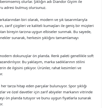
benimsemiş olurlar. Şıklığın adı Diandor Giyim ile
ğru adresi bulmuş olursunuz.
kalarından biri olarak, modern ve şık tasarımlarıyla
, zarif çizgileri ve kaliteli kumaşları ile geniş bir müşteri
aştan bireyin tarzına uygun elbiseler sunmak. Bu sayede,
enekler sunarak, herkesin şıklığını tamamlamayı
 modern dokunuşlar ön planda. Renk paleti genellikle soft
zandırılıyor. Bu yaklaşım, marka sadıklarının stilini
in de ilgisini çekiyor. Ürünler, rahat kesimleri ve
r.
ek her tarza hitap eden parçalar bulunuyor. Spor şıklığı
uzlar ve özel davetler için zarif abiyeler markanın vitrinde
teyi ön planda tutuyor ve bunu uygun fiyatlarla sunarak
r.