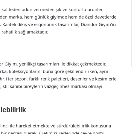
i, kaliteden ödün vermeden şık ve konforlu ürünler
t eden marka, hem günlük giyimde hem de özel davetlerde
 Kaliteli dikiş ve ergonomik tasarımlar, Diandor Giyim’in
 rahatlık sağlamaktadır.
iyim, yenilikçi tasarımları ile dikkat çekmektedir.
a, koleksiyonlarını buna göre şekillendirirken, aynı
. Her sezon, farklı renk paletleri, desenler ve kesimlerle
, stil sahibi bireylerin vazgeçilmez markası olmayı
bilirlik
nci ile hareket etmekte ve sürdürülebilirlik konusuna
ir parçası olarak, üretim süreçlerinde çevre dostu