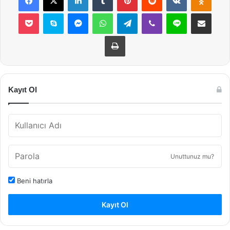
Pocket
Skype
Messenger
WhatsApp
Telegram
Viber
Line
E-Posta ile payla
Yazdır
Kayıt Ol
Unuttunuz mu?
Beni hatırla
Kayıt Ol