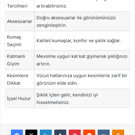
Tercihleri
artırabilirsiniz.
Doğru aksesuarlar ile görünümünüzü
Aksesuarlar
zenginleştirin.
Kumaş
Kaliteli kumaşlar, konfor ve şıklık sağlar.
Seçimi
Katmanlı
Mevsime uygun kat kat giyinerek şıklığınızı
Giyim
artırın.
Kesimlere
Vücut hatlarınıza uygun kesimlerle zarif bir
Dikkat
görünüm elde edin.
Şıklık içten gelir, kendinizi iyi
İçsel Huzur
hissetmelisiniz.
Facebook
X
LinkedIn
Tumblr
Pinterest
Reddit
VKontakte
Odnok