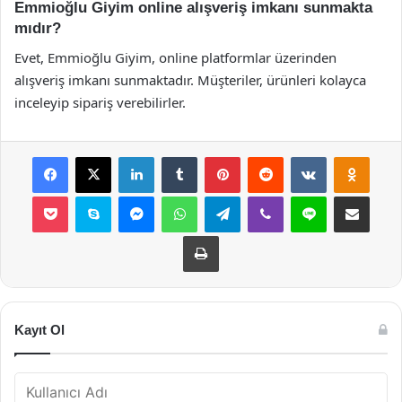
Emmioğlu Giyim online alışveriş imkanı sunmakta
mıdır?
Evet, Emmioğlu Giyim, online platformlar üzerinden
alışveriş imkanı sunmaktadır. Müşteriler, ürünleri kolayca
inceleyip sipariş verebilirler.
Facebook
X
LinkedIn
Tumblr
Pinterest
Reddit
VKontakte
Odnok
Pocket
Skype
Messenger
WhatsApp
Telegram
Viber
Line
E-Posta ile payla
Yazdır
Kayıt Ol