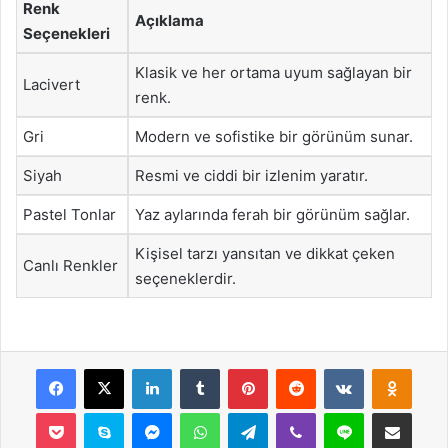
Renk
Açıklama
Seçenekleri
Klasik ve her ortama uyum sağlayan bir
Lacivert
renk.
Gri
Modern ve sofistike bir görünüm sunar.
Siyah
Resmi ve ciddi bir izlenim yaratır.
Pastel Tonlar
Yaz aylarında ferah bir görünüm sağlar.
Kişisel tarzı yansıtan ve dikkat çeken
Canlı Renkler
seçeneklerdir.
Facebook
X
LinkedIn
Tumblr
Pinterest
Reddit
VKontakte
Odnok
Pocket
Skype
Messenger
WhatsApp
Telegram
Viber
Line
E-Posta ile payla