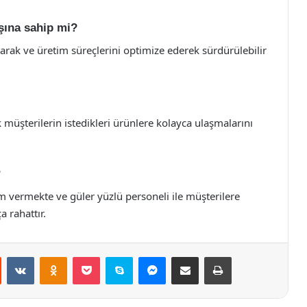
ışına sahip mi?
arak ve üretim süreçlerini optimize ederek sürdürülebilir
 müşterilerin istedikleri ürünlere kolayca ulaşmalarını
?
vermekte ve güler yüzlü personeli ile müşterilere
 rahattır.
st
Reddit
VKontakte
Odnoklassniki
Pocket
Skype
Messenger
E-Posta ile paylaş
Yazdır