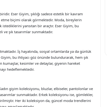
biridir. Eser Giyim, şıklığı sadece estetik bir kavram
e etme biçimi olarak görmektedir. Moda, bireylerin
 istediklerini yansıtan bir araçtır. Eser Giyim, bu
li ve şık tasarımlar sunmaktadır.
maktadır. İş hayatında, sosyal ortamlarda ya da günlük
er Giyim, bu ihtiyacı göz önünde bulundurarak, hem şık
n kumaşlar, kesimler ve detaylar, giyenin hareket
mayı hedeflemektedir.
Kadın giyim koleksiyonu, bluzlar, elbiseler, pantolonlar ve
 tasarımlar sunmaktadır. Erkek koleksiyonu ise, gömlekler,
irilmiştir. Her iki koleksiyon da, güncel moda trendlerini
nmayı amaçlamaktadır.