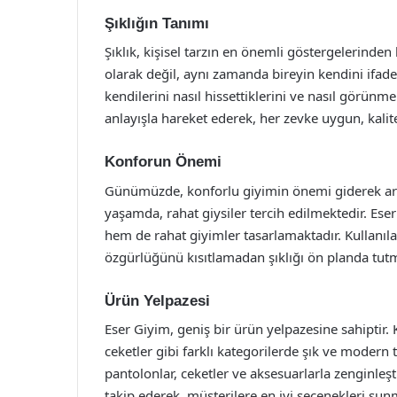
Şıklığın Tanımı
Şıklık, kişisel tarzın en önemli göstergelerinden 
olarak değil, aynı zamanda bireyin kendini ifad
kendilerini nasıl hissettiklerini ve nasıl görünmek
anlayışla hareket ederek, her zevke uygun, kalite
Konforun Önemi
Günümüzde, konforlu giyimin önemi giderek art
yaşamda, rahat giysiler tercih edilmektedir. Es
hem de rahat giyimler tasarlamaktadır. Kullanıla
özgürlüğünü kısıtlamadan şıklığı ön planda tut
Ürün Yelpazesi
Eser Giyim, geniş bir ürün yelpazesine sahiptir. 
ceketler gibi farklı kategorilerde şık ve modern
pantolonlar, ceketler ve aksesuarlarla zenginleşt
takip ederek, müşterilere en iyi seçenekleri su