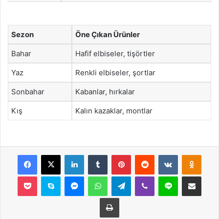
Sezon
Öne Çıkan Ürünler
Bahar
Hafif elbiseler, tişörtler
Yaz
Renkli elbiseler, şortlar
Sonbahar
Kabanlar, hırkalar
Kış
Kalın kazaklar, montlar
Facebook
X
LinkedIn
Tumblr
Pinterest
Reddit
VKontakte
Odnok
Pocket
Skype
Messenger
WhatsApp
Telegram
Viber
Line
E-Posta ile payla
Yazdır