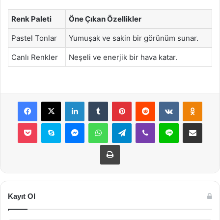
Renk Paleti
Öne Çıkan Özellikler
Pastel Tonlar
Yumuşak ve sakin bir görünüm sunar.
Canlı Renkler
Neşeli ve enerjik bir hava katar.
Facebook
X
LinkedIn
Tumblr
Pinterest
Reddit
VKontakte
Odnok
Pocket
Skype
Messenger
WhatsApp
Telegram
Viber
Line
E-Posta ile payla
Yazdır
Kayıt Ol