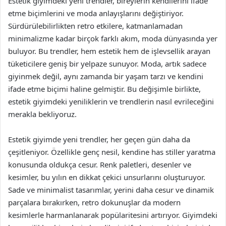
Estetik giyimdeki yeni trendler, bireylerin kendilerini ifade
etme biçimlerini ve moda anlayışlarını değiştiriyor.
Sürdürülebilirlikten retro etkilere, katmanlamadan
minimalizme kadar birçok farklı akım, moda dünyasında yer
buluyor. Bu trendler, hem estetik hem de işlevsellik arayan
tüketicilere geniş bir yelpaze sunuyor. Moda, artık sadece
giyinmek değil, aynı zamanda bir yaşam tarzı ve kendini
ifade etme biçimi haline gelmiştir. Bu değişimle birlikte,
estetik giyimdeki yeniliklerin ve trendlerin nasıl evrileceğini
merakla bekliyoruz.
Estetik giyimde yeni trendler, her geçen gün daha da
çeşitleniyor. Özellikle genç nesil, kendine has stiller yaratma
konusunda oldukça cesur. Renk paletleri, desenler ve
kesimler, bu yılın en dikkat çekici unsurlarını oluşturuyor.
Sade ve minimalist tasarımlar, yerini daha cesur ve dinamik
parçalara bırakırken, retro dokunuşlar da modern
kesimlerle harmanlanarak popülaritesini artırıyor. Giyimdeki