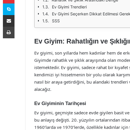
Skype
Ev Giyimi Trendleri
Ev Giyimi Seçerken Dikkat Edilmesi Gere
E-Posta ile paylaş
SSS
Yazdır
Ev Giyim: Rahatlığın ve Şıklı
Ev giyimi, son yıllarda hem kadınlar hem de erke
Giyimde rahatlık ve şıklık arayışında olan moder
istemektedir. Ev giyimi, sadece rahat bir kıyafet
kendimizi iyi hissetmenin bir yolu olarak karşımı
nasıl bir araya getirdiğini, bu alandaki trendler
alacağız.
Ev Giyiminin Tarihçesi
Ev giyimi, geçmişte sadece evde giyilen basit v
bu anlayış değişti. 20. yüzyılın ortalarından itiba
1960’larda ve 1970’lerde, özellikle kadınlar içi