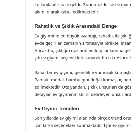
kullanılabilir hale geldi. Günümüzde ise ev giy
akımı olarak kabul edilmektedir.
Rahatlık ve Şıklık Arasındaki Denge
Ev giyiminin en büyük avantajı, rahatlık ile şık
evde geçirilen zamanın artmasıyla birlikte, insan
Ancak bu, şıklığın göz ardı edildiği anlamına
şık ev giyimi seçenekleri sunarak bu iki unsuru b
Rahat bir ev giyimi, genellikle yumuşak kumaşlar,
Pamuk, modal, bambu gibi doğal kumaşlar, hem h
edilmektedir. Öte yandan, şıklık unsurları da g
detaylar, ev giyiminin stilini belirleyen unsurlard
Ev Giyimi Trendleri
Son yıllarda ev giyimi alanında birçok trend ort
için farklı seçenekler sunmaktadır. İşte ev giyim