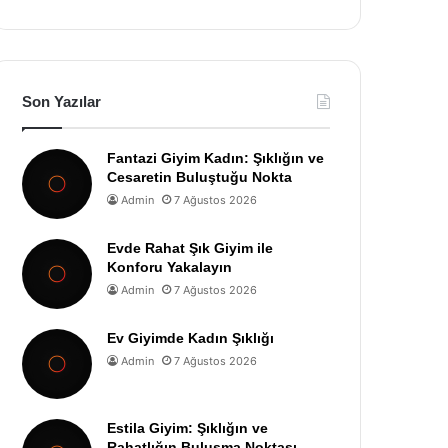
Son Yazılar
Fantazi Giyim Kadın: Şıklığın ve
Cesaretin Buluştuğu Nokta
Admin
7 Ağustos 2026
Evde Rahat Şık Giyim ile
Konforu Yakalayın
Admin
7 Ağustos 2026
Ev Giyimde Kadın Şıklığı
Admin
7 Ağustos 2026
Estila Giyim: Şıklığın ve
Rahatlığın Buluşma Noktası