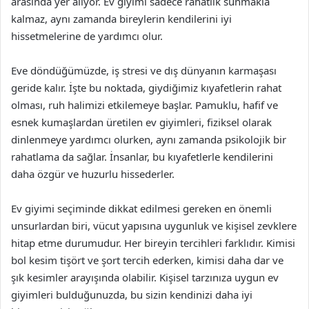
arasında yer alıyor. Ev giyimi sadece rahatlık sunmakla
kalmaz, aynı zamanda bireylerin kendilerini iyi
hissetmelerine de yardımcı olur.
Eve döndüğümüzde, iş stresi ve dış dünyanın karmaşası
geride kalır. İşte bu noktada, giydiğimiz kıyafetlerin rahat
olması, ruh halimizi etkilemeye başlar. Pamuklu, hafif ve
esnek kumaşlardan üretilen ev giyimleri, fiziksel olarak
dinlenmeye yardımcı olurken, aynı zamanda psikolojik bir
rahatlama da sağlar. İnsanlar, bu kıyafetlerle kendilerini
daha özgür ve huzurlu hissederler.
Ev giyimi seçiminde dikkat edilmesi gereken en önemli
unsurlardan biri, vücut yapısına uygunluk ve kişisel zevklere
hitap etme durumudur. Her bireyin tercihleri farklıdır. Kimisi
bol kesim tişört ve şort tercih ederken, kimisi daha dar ve
şık kesimler arayışında olabilir. Kişisel tarzınıza uygun ev
giyimleri bulduğunuzda, bu sizin kendinizi daha iyi