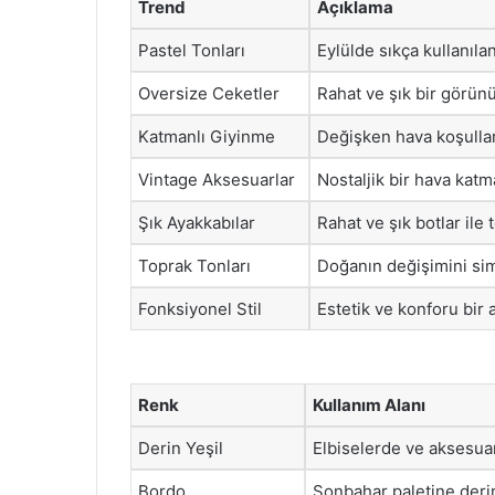
Trend
Açıklama
Pastel Tonları
Eylülde sıkça kullanıla
Oversize Ceketler
Rahat ve şık bir görünü
Katmanlı Giyinme
Değişken hava koşullar
Vintage Aksesuarlar
Nostaljik bir hava katm
Şık Ayakkabılar
Rahat ve şık botlar ile
Toprak Tonları
Doğanın değişimini sim
Fonksiyonel Stil
Estetik ve konforu bir 
Renk
Kullanım Alanı
Derin Yeşil
Elbiselerde ve aksesua
Bordo
Sonbahar paletine derin