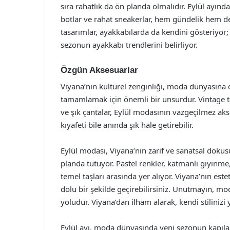
sıra rahatlık da ön planda olmalıdır. Eylül ayında,
botlar ve rahat sneakerlar, hem gündelik hem de
tasarımlar, ayakkabılarda da kendini gösteriyor; di
sezonun ayakkabı trendlerini belirliyor.
Özgün Aksesuarlar
Viyana’nın kültürel zenginliği, moda dünyasına 
tamamlamak için önemli bir unsurdur. Vintage tarz
ve şık çantalar, Eylül modasının vazgeçilmez akse
kıyafeti bile anında şık hale getirebilir.
Eylül modası, Viyana’nın zarif ve sanatsal doku
planda tutuyor. Pastel renkler, katmanlı giyinm
temel taşları arasında yer alıyor. Viyana’nın este
dolu bir şekilde geçirebilirsiniz. Unutmayın, mo
yoludur. Viyana’dan ilham alarak, kendi stilinizi y
Eylül ayı, moda dünyasında yeni sezonun kapılar