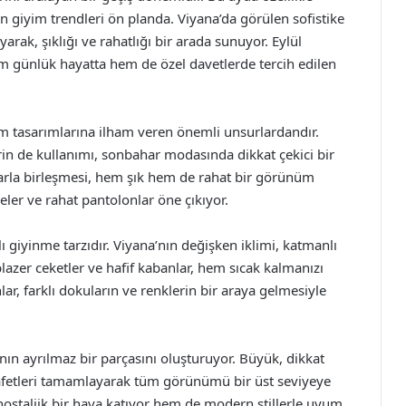
lan giyim trendleri ön planda. Viyana’da görülen sofistike
rak, şıklığı ve rahatlığı bir arada sunuyor. Eylül
m günlük hayatta hem de özel davetlerde tercih edilen
yim tasarımlarına ilham veren önemli unsurlardandır.
erin de kullanımı, sonbahar modasında dikkat çekici bir
arla birleşmesi, hem şık hem de rahat bir görünüm
eler ve rahat pantolonlar öne çıkıyor.
ı giyinme tarzıdır. Viyana’nın değişken iklimi, katmanlı
blazer ceketler ve hafif kabanlar, hem sıcak kalmanızı
lar, farklı dokuların ve renklerin bir araya gelmesiyle
nın ayrılmaz bir parçasını oluşturuyor. Büyük, dikkat
 kıyafetleri tamamlayarak tüm görünümü bir üst seviyeye
m nostaljik bir hava katıyor hem de modern stillerle uyum