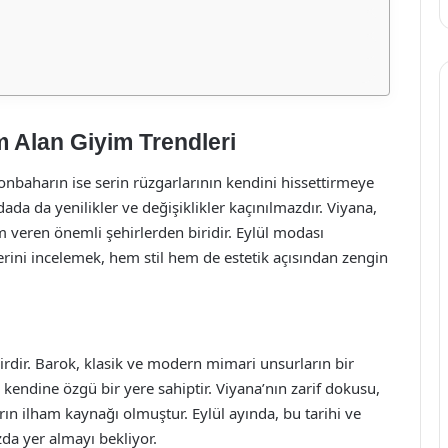
m Alan Giyim Trendleri
 sonbaharın ise serin rüzgarlarının kendini hissettirmeye
a da yenilikler ve değişiklikler kaçınılmazdır. Viyana,
m veren önemli şehirlerden biridir. Eylül modası
rini incelemek, hem stil hem de estetik açısından zengin
hirdir. Barok, klasik ve modern mimari unsurların bir
endine özgü bir yere sahiptir. Viyana’nın zarif dokusu,
arın ilham kaynağı olmuştur. Eylül ayında, bu tarihi ve
zda yer almayı bekliyor.