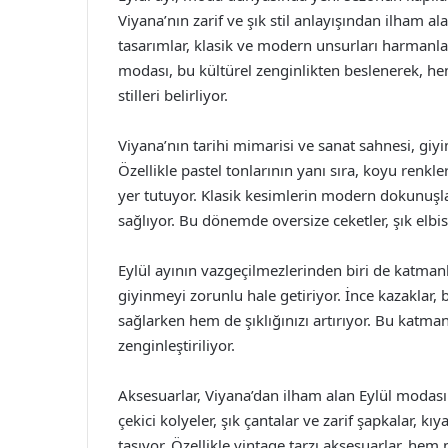
Viyana’nın zarif ve şık stil anlayışından ilham a
tasarımlar, klasik ve modern unsurları harmanlaya
modası, bu kültürel zenginlikten beslenerek, he
stilleri belirliyor.
Viyana’nın tarihi mimarisi ve sanat sahnesi, gi
Özellikle pastel tonlarının yanı sıra, koyu renkl
yer tutuyor. Klasik kesimlerin modern dokunuşl
sağlıyor. Bu dönemde oversize ceketler, şık elbis
Eylül ayının vazgeçilmezlerinden biri de katmanl
giyinmeyi zorunlu hale getiriyor. İnce kazaklar, 
sağlarken hem de şıklığınızı artırıyor. Bu katman
zenginleştiriliyor.
Aksesuarlar, Viyana’dan ilham alan Eylül modası
çekici kolyeler, şık çantalar ve zarif şapkalar,
taşıyor. Özellikle vintage tarzı aksesuarlar, he