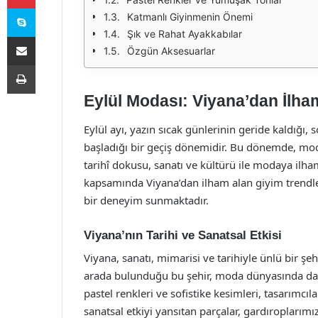
Skype
Katmanlı Giyinmenin Önemi
Şık ve Rahat Ayakkabılar
E-Posta ile paylaş
Özgün Aksesuarlar
Yazdır
Eylül Modası: Viyana’dan İlha
Eylül ayı, yazın sıcak günlerinin geride kaldığı,
başladığı bir geçiş dönemidir. Bu dönemde, modad
tarihî dokusu, sanatı ve kültürü ile modaya ilha
kapsamında Viyana’dan ilham alan giyim trendle
bir deneyim sunmaktadır.
Viyana’nın Tarihi ve Sanatsal Etkisi
Viyana, sanatı, mimarisi ve tarihiyle ünlü bir şe
arada bulunduğu bu şehir, moda dünyasında da k
pastel renkleri ve sofistike kesimleri, tasarımcıl
sanatsal etkiyi yansıtan parçalar, gardıroplarımı