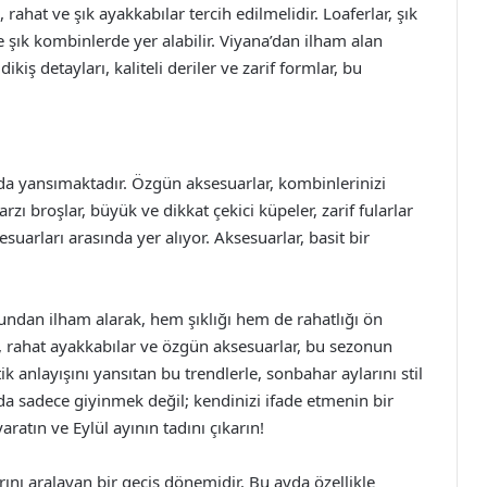
 rahat ve şık ayakkabılar tercih edilmelidir. Loaferlar, şık
 şık kombinlerde yer alabilir. Viyana’dan ilham alan
kiş detayları, kaliteli deriler ve zarif formlar, bu
da yansımaktadır. Özgün aksesuarlar, kombinlerinizi
ı broşlar, büyük ve dikkat çekici küpeler, zarif fularlar
suarları arasında yer alıyor. Aksesuarlar, basit bir
sundan ilham alarak, hem şıklığı hem de rahatlığı ön
e, rahat ayakkabılar ve özgün aksesuarlar, bu sezonun
tik anlayışını yansıtan bu trendlerle, sonbahar aylarını stil
da sadece giyinmek değil; kendinizi ifade etmenin bir
aratın ve Eylül ayının tadını çıkarın!
ını aralayan bir geçiş dönemidir. Bu ayda özellikle