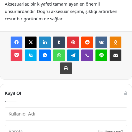
Aksesuarlar, bir kıyafeti tamamlayan en önemli
unsurlardandır. Doğru aksesuar seçimi, şıklığı artırırken
cesur bir görünüm de sağlar.
Facebook
X
LinkedIn
Tumblr
Pinterest
Reddit
VKontakte
Odnok
Pocket
Skype
Messenger
WhatsApp
Telegram
Viber
Line
E-Posta ile payla
Yazdır
Kayıt Ol
Unuttunuz mu?