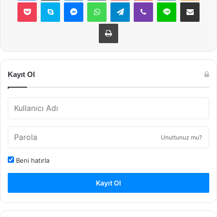
Pocket
Skype
Messenger
WhatsApp
Telegram
Viber
Line
E-Posta ile payla
Yazdır
Kayıt Ol
Unuttunuz mu?
Beni hatırla
Kayıt Ol