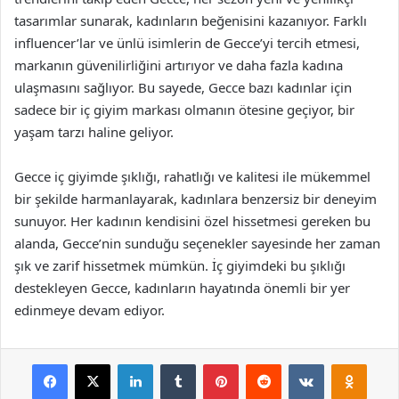
tasarımlar sunarak, kadınların beğenisini kazanıyor. Farklı
influencer’lar ve ünlü isimlerin de Gecce’yi tercih etmesi,
markanın güvenilirliğini artırıyor ve daha fazla kadına
ulaşmasını sağlıyor. Bu sayede, Gecce bazı kadınlar için
sadece bir iç giyim markası olmanın ötesine geçiyor, bir
yaşam tarzı haline geliyor.
Gecce iç giyimde şıklığı, rahatlığı ve kalitesi ile mükemmel
bir şekilde harmanlayarak, kadınlara benzersiz bir deneyim
sunuyor. Her kadının kendisini özel hissetmesi gereken bu
alanda, Gecce’nin sunduğu seçenekler sayesinde her zaman
şık ve zarif hissetmek mümkün. İç giyimdeki bu şıklığı
destekleyen Gecce, kadınların hayatında önemli bir yer
edinmeye devam ediyor.
Facebook
X
LinkedIn
Tumblr
Pinterest
Reddit
VKontakte
Odnok