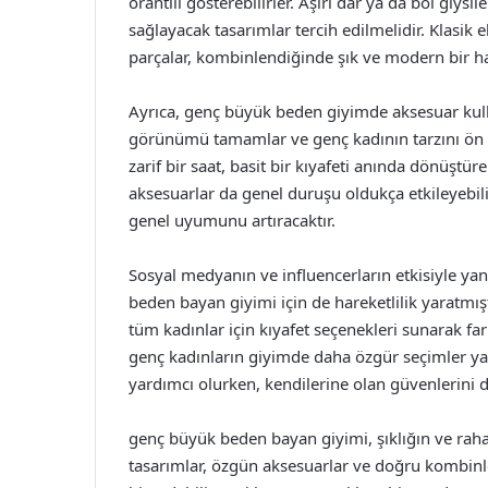
orantılı gösterebilirler. Aşırı dar ya da bol giys
sağlayacak tasarımlar tercih edilmelidir. Klasik e
parçalar, kombinlendiğinde şık ve modern bir h
Ayrıca, genç büyük beden giyimde aksesuar kul
görünümü tamamlar ve genç kadının tarzını ön pla
zarif bir saat, basit bir kıyafeti anında dönüştüreb
aksesuarlar da genel duruşu oldukça etkileyeb
genel uyumunu artıracaktır.
Sosyal medyanın ve influencerların etkisiyle yan
beden bayan giyimi için de hareketlilik yaratmışt
tüm kadınlar için kıyafet seçenekleri sunarak fa
genç kadınların giyimde daha özgür seçimler yap
yardımcı olurken, kendilerine olan güvenlerini d
genç büyük beden bayan giyimi, şıklığın ve raha
tasarımlar, özgün aksesuarlar ve doğru kombinle