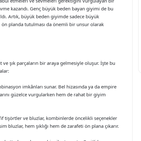
bul etmeleri ve sevmeleri gerektiğini vurgulayan bir
ir ivme kazandı. Genç büyük beden bayan giyimi de bu
yıldı. Artık, büyük beden giyimde sadece büyük
 ön planda tutulması da önemli bir unsur olarak
ve şık parçaların bir araya gelmesiyle oluşur. İşte bu
alar:
kombinasyon imkânları sunar. Bel hizasında ya da empire
larını güzelce vurgularken hem de rahat bir giyim
f tişörtler ve bluzlar, kombinlerde öncelikli seçenekler
sim bluzlar, hem şıklığı hem de zarafeti ön plana çıkarır.