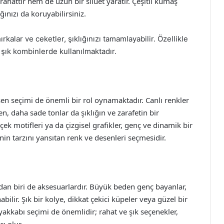
rahattır hem de uzun bir siluet yaratır. Çeşitli kumaş
ğınızı da koruyabilirsiniz.
rkalar ve ceketler, şıklığınızı tamamlayabilir. Özellikle
şık kombinlerde kullanılmaktadır.
 seçimi de önemli bir rol oynamaktadır. Canlı renkler
en, daha sade tonlar da şıklığın ve zarafetin bir
çek motifleri ya da çizgisel grafikler, genç ve dinamik bir
in tarzını yansıtan renk ve desenleri seçmesidir.
an biri de aksesuarlardır. Büyük beden genç bayanlar,
bilir. Şık bir kolye, dikkat çekici küpeler veya güzel bir
Ayakkabı seçimi de önemlidir; rahat ve şık seçenekler,