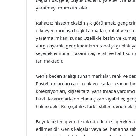
bağlamda, genç büyük beden kıyafetleri, rahatlık
yaratmayı mümkün kılar.
Rahatsız hissetmeksizin şık görünmek, gençlerin 
etkileyen modaya bağlı kalmadan, rahat ve estet
yaratma imkanı sunar. Özellikle kesim ve kumaş s
vurgulayarak, genç kadınların rahatça günlük y
seçenekler sunar. Tasarımlar, ferah ve hafif kum
tanımaktadır.
Geniş beden aralığı sunan markalar, renk ve des
Pastel tonlardan canlı renklere kadar uzanan b
koleksiyonları, kişisel tarzı yansıtmada yardımcı 
farklı tasarımlarla ön plana çıkan kıyafetler, genç
haline gelir. Bu çeşitlilik, farklı stilleri denemek
Büyük beden giyimde dikkat edilmesi gereken en
edilmesidir. Geniş kalçalar veya bel hatlarına sa