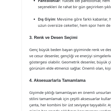
Pantolonlar
: Yüksek bel pantolonlar, hem 
seçenekleri ile rahat bir gün geçirirken şıklı
Dış Giyim
: Mevsime göre farklı kabanlar, hı
uzun oversize ceketler, hem spor hem de 
3. Renk ve Desen Seçimi
Genç büyük beden bayan giyiminde renk ve desen
ve cesur desenler, gençliği ve enerjiyi simgelerk
göstergesi olabilir. Geometrik desenler, büyük çi
görünüm elde etmenizi sağlar. Önemli olan, kişin
4. Aksesuarlarla Tamamlama
Giyimde şıklığı tamamlayan en önemli unsurlard
stilini tamamlamak için çeşitli aksesuarlar kullana
çanta, her kombini bir üst seviyeye taşıyabilir. 