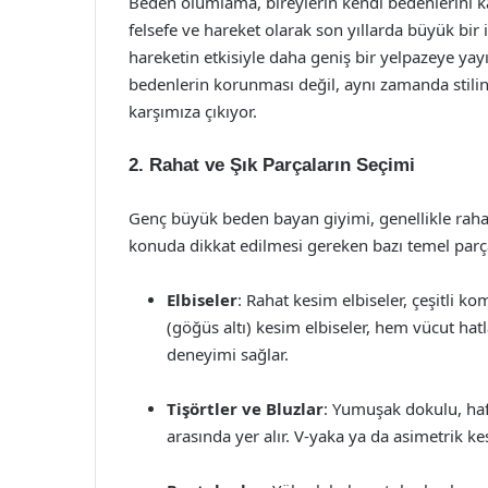
Beden olumlama, bireylerin kendi bedenlerini ka
felsefe ve hareket olarak son yıllarda büyük b
hareketin etkisiyle daha geniş bir yelpazeye ya
bedenlerin korunması değil, aynı zamanda stilin
karşımıza çıkıyor.
2. Rahat ve Şık Parçaların Seçimi
Genç büyük beden bayan giyimi, genellikle rahat 
konuda dikkat edilmesi gereken bazı temel parç
Elbiseler
: Rahat kesim elbiseler, çeşitli 
(göğüs altı) kesim elbiseler, hem vücut hat
deneyimi sağlar.
Tişörtler ve Bluzlar
: Yumuşak dokulu, hafi
arasında yer alır. V-yaka ya da asimetrik ke