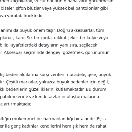
ilerden kaçınılarak, vücut hatlarının daha zarif görünmesini
lbiseler, şifon bluzlar veya yüksek bel pantolonlar gibi
ava yaratabilmektedir.
lanımı da büyük önem taşır. Doğru aksesuarlar, tüm
na çıkarır. Şık bir çanta, dikkat çekici bir kolye veya
ilir. Kıyafetlerdeki detayların yanı sıra, seçilecek
ilir. Aksesuar seçiminde dengeyi gözetmek, görünümün
lış beden algılarına karşı verilen mücadele, genç büyük
ır. Çeşitli markalar, yalnızca büyük bedenler için değil,
rklı bedenlerin güzelliklerini kutlamaktadır. Bu durum,
abilmelerine ve kendi tarzlarını oluşturmalarına
e artırmaktadır.
tlığın mükemmel bir harmanlandığı bir alandır. Eşsiz
r ile genç kadınlar kendilerini hem şık hem de rahat