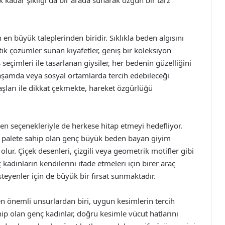
 kadar şıklığı da bir arada sunarak özgün bir tarz
en büyük taleplerinden biridir. Sıklıkla beden algısını
ik çözümler sunan kıyafetler, geniş bir koleksiyon
eçimleri ile tasarlanan giysiler, her bedenin güzelliğini
aşamda veya sosyal ortamlarda tercih edebileceği
aşları ile dikkat çekmekte, hareket özgürlüğü
en seçenekleriyle de herkese hitap etmeyi hedefliyor.
ir palete sahip olan genç büyük beden bayan giyim
olur. Çiçek desenleri, çizgili veya geometrik motifler gibi
 kadınların kendilerini ifade etmeleri için birer araç
 isteyenler için de büyük bir fırsat sunmaktadır.
 önemli unsurlardan biri, uygun kesimlerin tercih
hip olan genç kadınlar, doğru kesimle vücut hatlarını