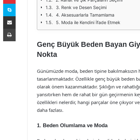
Skype
3. Renk ve Desen Seçimi
4. Aksesuarlarla Tamamlama
E-Posta ile paylaş
5. Moda ile Kendini İfade Etmek
Yazdır
Genç Büyük Beden Bayan Giyim
Nokta
Günümüzde moda, beden tipine bakılmaksızın her
tasarlanmaktadır. Özellikle genç büyük beden b
olarak önem kazanmaktadır. Şıklığın ve rahatlığ
yansıtırken hem de rahat bir gün geçirmenin key
özellikleri nelerdir, hangi parçalar öne çıkıyor v
daha fazlası.
1. Beden Olumlama ve Moda