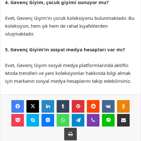
4. Gevenç Giyim, çocuk giyimi sunuyor mu?
Evet, Gevenç Giyim’in çocuk koleksiyonu bulunmaktadır. Bu
koleksiyon, hem şık hem de rahat kıyafetlerden
oluşmaktadır.
5. Gevenç Giyim’in sosyal medya hesapları var mı?
Evet, Gevenç Giyim sosyal medya platformlarında aktiftir.
Moda trendleri ve yeni koleksiyonlar hakkında bilgi almak
için markanın sosyal medya hesaplarını takip edebilirsiniz.
Facebook
X
LinkedIn
Tumblr
Pinterest
Reddit
VKontakte
Odnok
Pocket
Skype
Messenger
WhatsApp
Telegram
Viber
Line
E-Posta ile payla
Yazdır