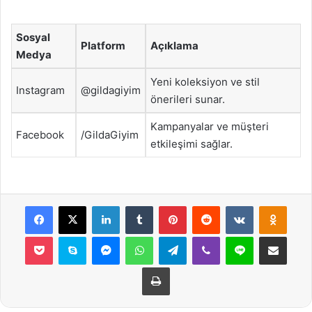
Sosyal
Platform
Açıklama
Medya
Yeni koleksiyon ve stil
Instagram
@gildagiyim
önerileri sunar.
Kampanyalar ve müşteri
Facebook
/GildaGiyim
etkileşimi sağlar.
Facebook
X
LinkedIn
Tumblr
Pinterest
Reddit
VKontakte
Odnok
Pocket
Skype
Messenger
WhatsApp
Telegram
Viber
Line
E-Posta ile payla
Yazdır