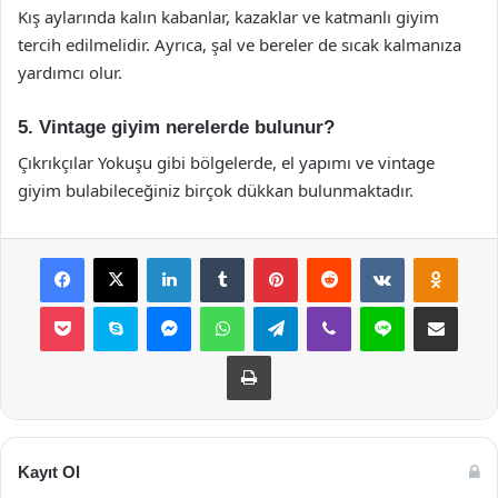
Kış aylarında kalın kabanlar, kazaklar ve katmanlı giyim
tercih edilmelidir. Ayrıca, şal ve bereler de sıcak kalmanıza
yardımcı olur.
5. Vintage giyim nerelerde bulunur?
Çıkrıkçılar Yokuşu gibi bölgelerde, el yapımı ve vintage
giyim bulabileceğiniz birçok dükkan bulunmaktadır.
Facebook
X
LinkedIn
Tumblr
Pinterest
Reddit
VKontakte
Odnok
Pocket
Skype
Messenger
WhatsApp
Telegram
Viber
Line
E-Posta ile payla
Yazdır
Kayıt Ol