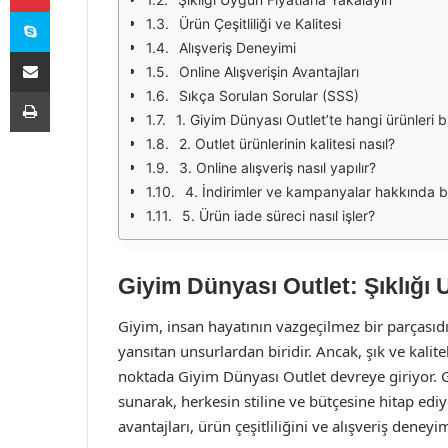
Skype
Ürün Çeşitliliği ve Kalitesi
Alışveriş Deneyimi
E-Posta ile paylaş
Online Alışverişin Avantajları
Yazdır
Sıkça Sorulan Sorular (SSS)
1. Giyim Dünyası Outlet’te hangi ürünleri b
2. Outlet ürünlerinin kalitesi nasıl?
3. Online alışveriş nasıl yapılır?
4. İndirimler ve kampanyalar hakkında bil
5. Ürün iade süreci nasıl işler?
Giyim Dünyası Outlet: Şıklığı 
Giyim, insan hayatının vazgeçilmez bir parçasıd
yansıtan unsurlardan biridir. Ancak, şık ve kalit
noktada Giyim Dünyası Outlet devreye giriyor. Gi
sunarak, herkesin stiline ve bütçesine hitap ed
avantajları, ürün çeşitliliğini ve alışveriş deneyi