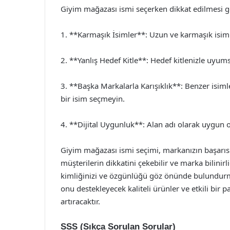
Giyim mağazası ismi seçerken dikkat edilmesi g
1. **Karmaşık İsimler**: Uzun ve karmaşık isimle
2. **Yanlış Hedef Kitle**: Hedef kitlenizle uyums
3. **Başka Markalarla Karışıklık**: Benzer isiml
bir isim seçmeyin.
4. **Dijital Uygunluk**: Alan adı olarak uygun olm
Giyim mağazası ismi seçimi, markanızın başarısı iç
müşterilerin dikkatini çekebilir ve marka bilinirli
kimliğinizi ve özgünlüğü göz önünde bulundurmal
onu destekleyecek kaliteli ürünler ve etkili bir p
artıracaktır.
SSS (Sıkça Sorulan Sorular)