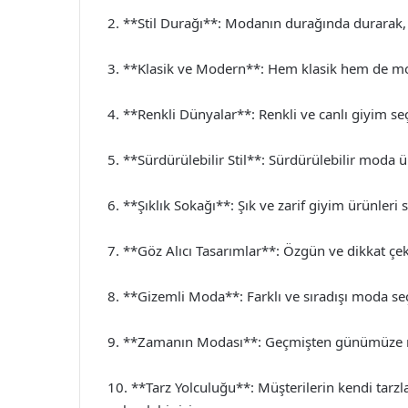
2. **Stil Durağı**: Modanın durağında durarak, f
3. **Klasik ve Modern**: Hem klasik hem de mod
4. **Renkli Dünyalar**: Renkli ve canlı giyim seç
5. **Sürdürülebilir Stil**: Sürdürülebilir moda ü
6. **Şıklık Sokağı**: Şık ve zarif giyim ürünleri 
7. **Göz Alıcı Tasarımlar**: Özgün ve dikkat çeki
8. **Gizemli Moda**: Farklı ve sıradışı moda seç
9. **Zamanın Modası**: Geçmişten günümüze mo
10. **Tarz Yolculuğu**: Müşterilerin kendi tarzl