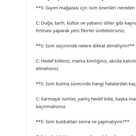
**S: Giyim mağazası için isim önerileri nereden
C: Doğa, tarih, kültür ve yabancı diller gibi kayn
fırtınası yaparak yeni fikirler üretebilirsiniz.
**S: İsim seçiminde nelere dikkat etmeliyim?**
C: Hedef kitleniz, marka kimliğiniz, akılda kalıc
etmelisiniz.
**S: İsim bulma sürecinde hangi hatalardan ka
C: Karmaşık isimler, yanlış hedef kitle, başka mar
kaçınmalısınız.
**S: İsim bulduktan sonra ne yapmalıyım?**