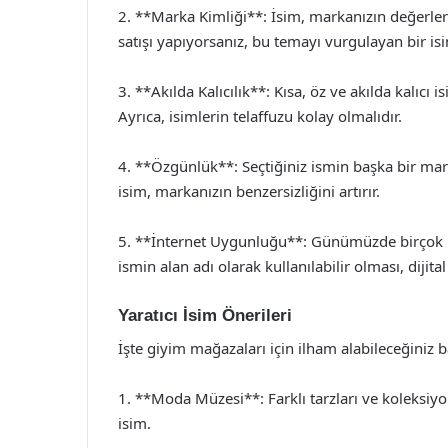
2. **Marka Kimliği**: İsim, markanızın değerleri
satışı yapıyorsanız, bu temayı vurgulayan bir is
3. **Akılda Kalıcılık**: Kısa, öz ve akılda kalıcı i
Ayrıca, isimlerin telaffuzu kolay olmalıdır.
4. **Özgünlük**: Seçtiğiniz ismin başka bir ma
isim, markanızın benzersizliğini artırır.
5. **İnternet Uygunluğu**: Günümüzde birçok müş
ismin alan adı olarak kullanılabilir olması, dijit
Yaratıcı İsim Önerileri
İşte giyim mağazaları için ilham alabileceğiniz ba
1. **Moda Müzesi**: Farklı tarzları ve koleksiyo
isim.