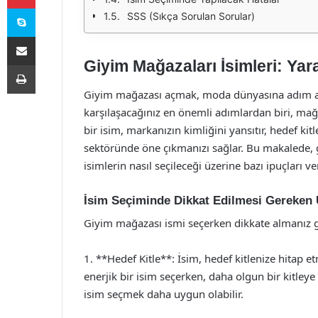
Skype
SSS (Sıkça Sorulan Sorular)
E-Posta ile paylaş
Giyim Mağazaları İsimleri: Yarat
Yazdır
Giyim mağazası açmak, moda dünyasına adım atm
karşılaşacağınız en önemli adımlardan biri, mağaza
bir isim, markanızın kimliğini yansıtır, hedef k
sektöründe öne çıkmanızı sağlar. Bu makalede, gi
isimlerin nasıl seçileceği üzerine bazı ipuçları ve
İsim Seçiminde Dikkat Edilmesi Gereken 
Giyim mağazası ismi seçerken dikkate almanız g
1. **Hedef Kitle**: İsim, hedef kitlenize hitap e
enerjik bir isim seçerken, daha olgun bir kitleye
isim seçmek daha uygun olabilir.