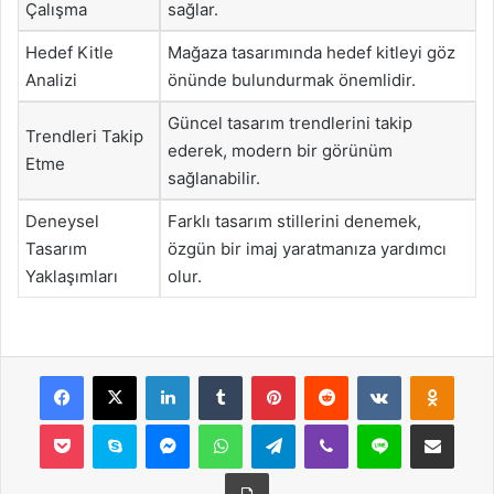
Çalışma
sağlar.
Hedef Kitle
Mağaza tasarımında hedef kitleyi göz
Analizi
önünde bulundurmak önemlidir.
Güncel tasarım trendlerini takip
Trendleri Takip
ederek, modern bir görünüm
Etme
sağlanabilir.
Deneysel
Farklı tasarım stillerini denemek,
Tasarım
özgün bir imaj yaratmanıza yardımcı
Yaklaşımları
olur.
Facebook
X
LinkedIn
Tumblr
Pinterest
Reddit
VKontakte
Odnok
Pocket
Skype
Messenger
WhatsApp
Telegram
Viber
Line
E-Posta ile payla
Yazdır