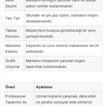
Renk
Markanın kimliğini yansıtan canlı ve dikkat
Seçimi
çekici renkler kullanılmalıdır.
Okunaklı ve şık yazı tipleri, markanın imajını
Yazı Tipi
desteklemelidir.
Tabela
Müşterilerin kolayca görebileceği bir yere
Konumu
yerleştirilmelidir.
Malzeme
Dayanıklı ve uzun ömürlü malzemeler tercih
Kalitesi
edilmelidir.
Grafik
Markanın hikayesini yansıtan özgün
Unsurlar
tasarımlar kullanılmalıdır.
Öneri
Açıklama
Profesyonel
Uzman kişilerle çalışmak, daha etkili
Tasarımcı ile
ve yaratıcı sonuçlar elde etmenizi