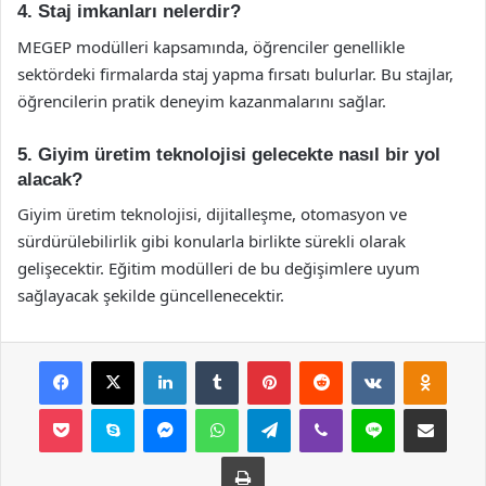
4. Staj imkanları nelerdir?
MEGEP modülleri kapsamında, öğrenciler genellikle
sektördeki firmalarda staj yapma fırsatı bulurlar. Bu stajlar,
öğrencilerin pratik deneyim kazanmalarını sağlar.
5. Giyim üretim teknolojisi gelecekte nasıl bir yol
alacak?
Giyim üretim teknolojisi, dijitalleşme, otomasyon ve
sürdürülebilirlik gibi konularla birlikte sürekli olarak
gelişecektir. Eğitim modülleri de bu değişimlere uyum
sağlayacak şekilde güncellenecektir.
Facebook
X
LinkedIn
Tumblr
Pinterest
Reddit
VKontakte
Odnok
Pocket
Skype
Messenger
WhatsApp
Telegram
Viber
Line
E-Posta ile payla
Yazdır