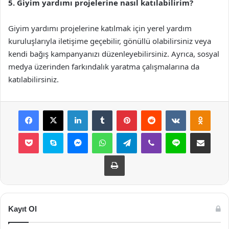
5. Giyim yardımı projelerine nasıl katılabilirim?
Giyim yardımı projelerine katılmak için yerel yardım
kuruluşlarıyla iletişime geçebilir, gönüllü olabilirsiniz veya
kendi bağış kampanyanızı düzenleyebilirsiniz. Ayrıca, sosyal
medya üzerinden farkındalık yaratma çalışmalarına da
katılabilirsiniz.
Facebook
X
LinkedIn
Tumblr
Pinterest
Reddit
VKontakte
Odnok
Pocket
Skype
Messenger
WhatsApp
Telegram
Viber
Line
E-Posta ile payla
Yazdır
Kayıt Ol