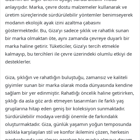
anlayışıdır. Marka, çevre dostu malzemeler kullanarak ve
üretim süreçlerinde sürdürülebilir yöntemler benimseyerek
modanın ekolojik ayak izini azaltma çabasını
göstermektedir. Bu, Giza’yı sadece şıklık ve rahatlık sunan
bir marka olmaktan öte, aynı zamanda çevreye duyarlı bir
marka haline getirir. Tüketiciler, Giza’yı tercih etmekle
kalmayıp, bu tercihleri ile çevre üzerindeki olumlu etkiyi de
desteklerler.
Giza, şıklığın ve rahatlığın buluştuğu, zamansız ve kaliteli
giyimler sunan bir marka olarak moda dünyasında kendine
sağlam bir yer edinmiştir. Rahatlığı öncelik haline getirirken,
şıklığı da asla göz ardı etmeyen tasarımları ile farklı yaş
gruplarına hitap eden geniş bir koleksiyon sunmaktadır.
Sürdürülebilir modaya verdiği önemle de farkındalık
oluşturmaktadır. Giza, günlük yaşamın yoğun temposunda
sıklıkla karşılaşılan stil ve konfor ikilemini çözen, herkesin
gardırobunda yer alması gereken bir marka olmaya devam