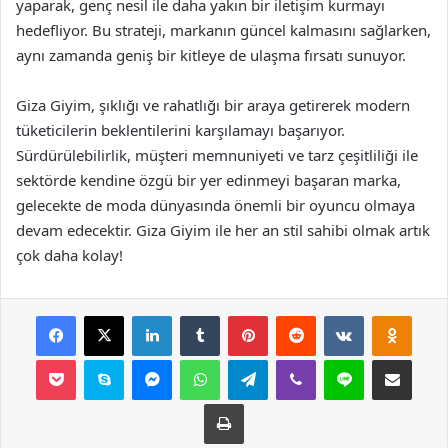
yaparak, genç nesil ile daha yakın bir iletişim kurmayı
hedefliyor. Bu strateji, markanın güncel kalmasını sağlarken,
aynı zamanda geniş bir kitleye de ulaşma fırsatı sunuyor.
Giza Giyim, şıklığı ve rahatlığı bir araya getirerek modern
tüketicilerin beklentilerini karşılamayı başarıyor.
Sürdürülebilirlik, müşteri memnuniyeti ve tarz çeşitliliği ile
sektörde kendine özgü bir yer edinmeyi başaran marka,
gelecekte de moda dünyasında önemli bir oyuncu olmaya
devam edecektir. Giza Giyim ile her an stil sahibi olmak artık
çok daha kolay!
Facebook
X
LinkedIn
Tumblr
Pinterest
Reddit
VKontakte
Odnok
Pocket
Skype
Messenger
WhatsApp
Telegram
Viber
Line
E-Posta ile payla
Yazdır