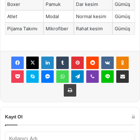
Boxer
Pamuk
Dar kesim
Gümüş
Atlet
Modal
Normal kesim
Gümüş
Pijama Takımı
Mikrofiber
Rahat kesim
Gümüş
Facebook
X
LinkedIn
Tumblr
Pinterest
Reddit
VKontakte
Odnok
Pocket
Skype
Messenger
WhatsApp
Telegram
Viber
Line
E-Posta ile payla
Yazdır
Kayıt Ol