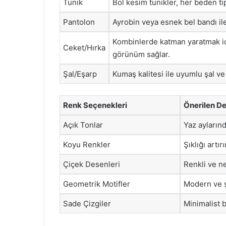
Tunik
Bol kesim tunikler, her beden t
Pantolon
Ayrobin veya esnek bel bandı ile
Kombinlerde katman yaratmak içi
Ceket/Hırka
görünüm sağlar.
Şal/Eşarp
Kumaş kalitesi ile uyumlu şal ve
Renk Seçenekleri
Önerilen D
Açık Tonlar
Yaz ayların
Koyu Renkler
Şıklığı artır
Çiçek Desenleri
Renkli ve ne
Geometrik Motifler
Modern ve ş
Sade Çizgiler
Minimalist bi