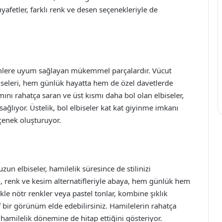
ıyafetler, farklı renk ve desen seçenekleriyle de
işimlere uyum sağlayan mükemmel parçalardır. Vücut
biseleri, hem günlük hayatta hem de özel davetlerde
ısmını rahatça saran ve üst kısmı daha bol olan elbiseler,
ğlıyor. Üstelik, bol elbiseler kat kat giyinme imkanı
çenek oluşturuyor.
un elbiseler, hamilelik süresince de stilinizi
, renk ve kesim alternatifleriyle abaya, hem günlük hem
kle nötr renkler veya pastel tonlar, kombine şıklık
f bir görünüm elde edebilirsiniz. Hamilelerin rahatça
 hamilelik dönemine de hitap ettiğini gösteriyor.