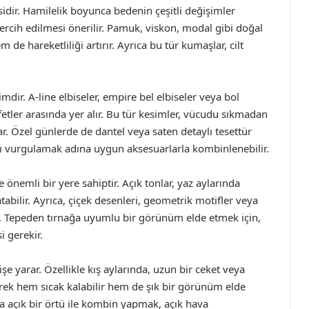
isidir. Hamilelik boyunca bedenin çeşitli değişimler
rcih edilmesi önerilir. Pamuk, viskon, modal gibi doğal
 de hareketliliği artırır. Ayrıca bu tür kumaşlar, cilt
dir. A-line elbiseler, empire bel elbiseler veya bol
fetler arasında yer alır. Bu tür kesimler, vücudu sıkmadan
. Özel günlerde de dantel veya saten detaylı tesettür
ığı vurgulamak adına uygun aksesuarlarla kombinlenebilir.
önemli bir yere sahiptir. Açık tonlar, yaz aylarında
atabilir. Ayrıca, çiçek desenleri, geometrik motifler veya
r. Tepeden tırnağa uyumlu bir görünüm elde etmek için,
i gerekir.
 yarar. Özellikle kış aylarında, uzun bir ceket veya
erek hem sıcak kalabilir hem de şık bir görünüm elde
ya açık bir örtü ile kombin yapmak, açık hava