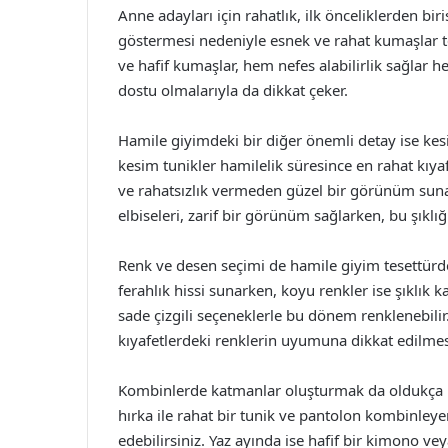
Anne adayları için rahatlık, ilk önceliklerden bir
göstermesi nedeniyle esnek ve rahat kumaşlar te
ve hafif kumaşlar, hem nefes alabilirlik sağlar hem
dostu olmalarıyla da dikkat çeker.
Hamile giyimdeki bir diğer önemli detay ise kesim
kesim tunikler hamilelik süresince en rahat kıya
ve rahatsızlık vermeden güzel bir görünüm sunar
elbiseleri, zarif bir görünüm sağlarken, bu şıkl
Renk ve desen seçimi de hamile giyim tesettürde 
ferahlık hissi sunarken, koyu renkler ise şıklık k
sade çizgili seçeneklerle bu dönem renklenebili
kıyafetlerdeki renklerin uyumuna dikkat edilmes
Kombinlerde katmanlar oluşturmak da oldukça işe
hırka ile rahat bir tunik ve pantolon kombinley
edebilirsiniz. Yaz ayında ise hafif bir kimono ve