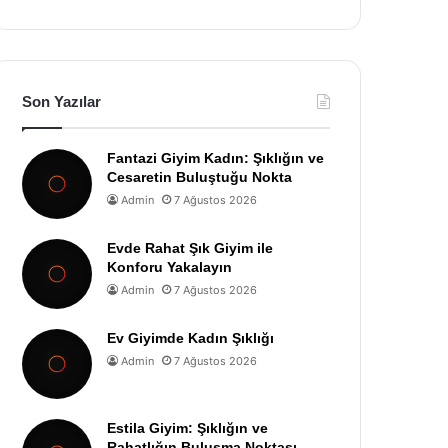
Son Yazılar
Fantazi Giyim Kadın: Şıklığın ve
Cesaretin Buluştuğu Nokta
Admin
7 Ağustos 2026
Evde Rahat Şık Giyim ile
Konforu Yakalayın
Admin
7 Ağustos 2026
Ev Giyimde Kadın Şıklığı
Admin
7 Ağustos 2026
Estila Giyim: Şıklığın ve
Rahatlığın Buluşma Noktası