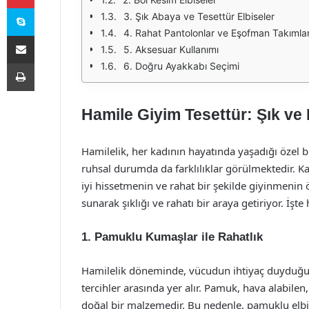
Skype
3. Şık Abaya ve Tesettür Elbiseler
4. Rahat Pantolonlar ve Eşofman Takımlar
E-Posta ile paylaş
5. Aksesuar Kullanımı
Yazdır
6. Doğru Ayakkabı Seçimi
Hamile Giyim Tesettür: Şık ve
Hamilelik, her kadının hayatında yaşadığı özel bi
ruhsal durumda da farklılıklar görülmektedir. Ka
iyi hissetmenin ve rahat bir şekilde giyinmenin
sunarak şıklığı ve rahatı bir araya getiriyor. İşte
1. Pamuklu Kumaşlar ile Rahatlık
Hamilelik döneminde, vücudun ihtiyaç duyduğu 
tercihler arasında yer alır. Pamuk, hava alabilen
doğal bir malzemedir. Bu nedenle, pamuklu elbis