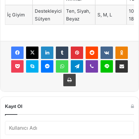
Destekleyici
Ten, Siyah,
100-
İç Giyim
S, M, L
Sütyen
Beyaz
180 
Facebook
X
LinkedIn
Tumblr
Pinterest
Reddit
VKontakte
Odnok
Pocket
Skype
Messenger
WhatsApp
Telegram
Viber
Line
E-Posta ile payla
Yazdır
Kayıt Ol