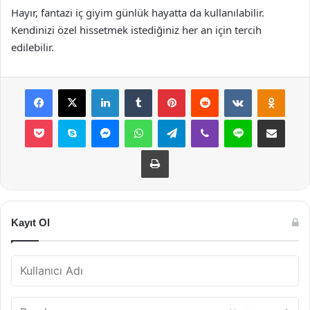
Hayır, fantazi iç giyim günlük hayatta da kullanılabilir.
Kendinizi özel hissetmek istediğiniz her an için tercih
edilebilir.
Facebook
X
LinkedIn
Tumblr
Pinterest
Reddit
VKontakte
Odnok
Pocket
Skype
Messenger
WhatsApp
Telegram
Viber
Line
E-Posta ile payla
Yazdır
Kayıt Ol