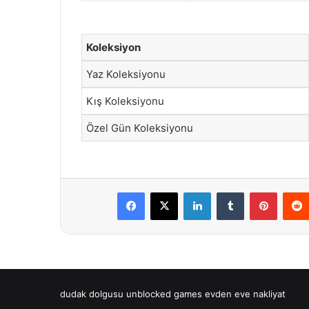
Koleksiyon
Yaz Koleksiyonu
Kış Koleksiyonu
Özel Gün Koleksiyonu
Facebook
X
LinkedIn
Tumblr
Pintere
dudak dolgusu
unblocked games
evden eve nakliyat