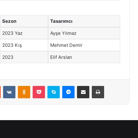
Sezon
Tasarımcı
2023 Yaz
Ayşe Yılmaz
2023 Kış
Mehmet Demir
2023
Elif Arslan
st
Reddit
VKontakte
Odnoklassniki
Pocket
Skype
Messenger
E-Posta ile paylaş
Yazdır