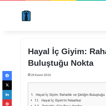
Hayal İç Giyim: Raha
Buluştuğu Nokta
Facebook
29 Kasım 2024
X
LinkedIn
Hayal İç Giyim: Rahatlık ve Şıklığın Buluştuğ
Pinterest
Hayal İç Giyim’in Felsefesi
Rahatlık: Gün Boyu Konfor