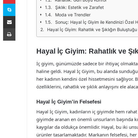
Skype
Şıklık: Estetik ve Zarafet
Moda ve Trendler
E-Posta ile paylaş
Sonuç: Hayal İç Giyim ile Kendinizi Özel 
Yazdır
Hayal İç Giyim: Rahatlık ve Şıklığın Buluştuğ
Hayal İç Giyim: Rahatlık ve Şı
İç giyim, günümüzde sadece bir ihtiyaç olmaktan
haline geldi. Hayal İç Giyim, bu alanda sunduğu ç
her kadının kendini özel hissetmesini sağlıyor.
özelliklerini, rahatlık ve şıklık anlayışını ele alaca
Hayal İç Giyim’in Felsefesi
Hayal İç Giyim, kadınların iç giyimde hem rahat
giyimde aranan en önemli unsurların başında ko
kaygılar da oldukça önemlidir. Hayal, bu iki unsu
ürünler tasarlamaktadır. Markanın felsefesi, he