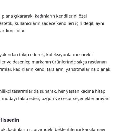
n plana çıkararak, kadınların kendilerini özel
etik, kullanıcıların sadece kendileri için değil, aynı
ardımcı olur.
akından takip ederek, koleksiyonlarını sürekli
er ve desenler, markanın ürünlerinde sıkça rastlanan
arımlar, kadınların kendi tarzlarını yansıtmalarına olanak
nilikçi tasarımlar da sunarak, her yaştan kadına hitap
i modayı takip eden, özgün ve cesur seçenekler arayan
 Hissedin
rak, kadınların iç giyimdeki beklentilerini karşılamayı